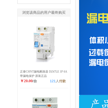
浏览该商品的用户最终购买
正泰CHNT漏电断路器 DZ47LE 1P 6A
带漏电保护 原装正品
￥20.00
/台
121
人
付款