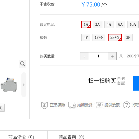
￥75.00
不含税价
/个
额定电流
1A
2A
4A
6A
10A
极数
4P
1P+N
3P+N
2P
-
+
只
购买数量
200个
J
i
扫一扫购买
5
藏
商品评论（0）
商品咨询（0）