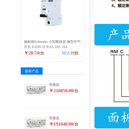
施耐德Schneider 小型断路器 微型空气
开关 iC65H 1P B 6A 10A 16A
￥28.74
/台
50
人
付款
最新产品
变频器
￥216050.00
/台
变频器
￥191040.00
/台