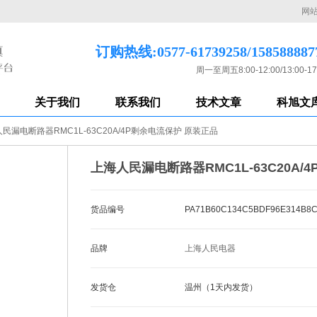
网
订购热线:0577-61739258/158588887
周一至周五8:00-12:00/13:00-17
关于我们
联系我们
技术文章
科旭文
民漏电断路器RMC1L-63C20A/4P剩余电流保护 原装正品
上海人民漏电断路器RMC1L-63C20A/
货品编号
PA71B60C134C5BDF96E314B8
品牌
上海人民电器
发货仓
温州（1天内发货）