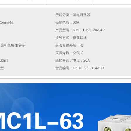
所属分类：漏电断路器
25mm²线
壳架电流：63A
器
产品型号：RMC1L-63C20A/4P
接线方式：板前接线
高层和民用住宅等
是否专供外贸：否
器
灭弧介质：空气式
0In】
脱扣器额定电流：20A
能型
货品编号：G5BDF96E314AB9