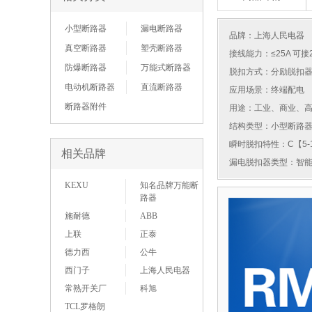
小型断路器
漏电断路器
品牌：
上海人民电器
真空断路器
塑壳断路器
接线能力：≤25A 可接
防爆断路器
万能式断路器
脱扣方式：分励脱扣
电动机断路器
直流断路器
应用场景：终端配电
断路器附件
用途：工业、商业、
结构类型：小型断路
瞬时脱扣特性：C【5-1
相关品牌
漏电脱扣器类型：智
KEXU
知名品牌万能断
路器
施耐德
ABB
上联
正泰
德力西
公牛
西门子
上海人民电器
常熟开关厂
科旭
TCL罗格朗