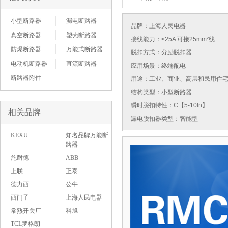
小型断路器
漏电断路器
品牌：
上海人民电器
真空断路器
塑壳断路器
接线能力：≤25A 可接25mm²线
防爆断路器
万能式断路器
脱扣方式：分励脱扣器
电动机断路器
直流断路器
应用场景：终端配电
断路器附件
用途：工业、商业、高层和民用住
结构类型：小型断路器
瞬时脱扣特性：C【5-10In】
相关品牌
漏电脱扣器类型：智能型
KEXU
知名品牌万能断
路器
施耐德
ABB
上联
正泰
德力西
公牛
西门子
上海人民电器
常熟开关厂
科旭
TCL罗格朗