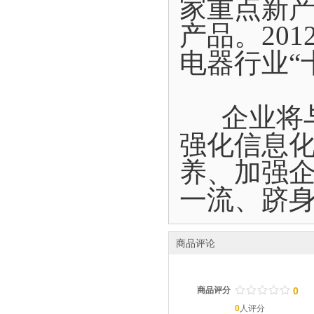
家重点新
产品。20
电器行业“
企业将与
强化信息
养、加强
一流、跻
商品评论
/
.
/
.
/
.
/
.
/
.
商品评分
0
0
人评分