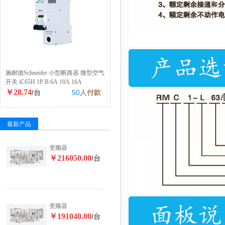
施耐德Schneider 小型断路器 微型空气
开关 iC65H 1P B 6A 10A 16A
￥28.74
/台
50
人
付款
最新产品
变频器
￥216050.00
/台
变频器
￥191040.00
/台