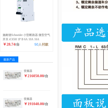
施耐德Schneider 小型断路器 微型空气
开关 iC65H 1P B 6A 10A 16A
￥28.74
/台
50
人
付款
最新产品
变频器
￥216050.00
/台
变频器
￥191040.00
/台