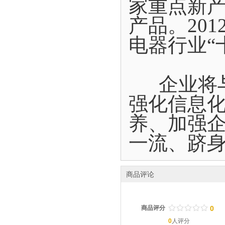
家重点新
产品。20
电器行业“
企业将与
强化信息
养、加强
一流、跻
商品评论
/
.
/
.
/
.
/
.
/
.
商品评分
0
0
人评分