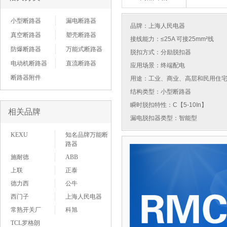
小型断路器
漏电断路器
品牌：
上海人民电器
真空断路器
塑壳断路器
接线能力：≤25A 可接25mm²线
防爆断路器
万能式断路器
脱扣方式：分励脱扣器
电动机断路器
直流断路器
应用场景：终端配电
断路器附件
用途：工业、商业、高层和民用住
结构类型：小型断路器
瞬时脱扣特性：C【5-10In】
相关品牌
漏电脱扣器类型：智能型
KEXU
知名品牌万能断
路器
施耐德
ABB
上联
正泰
德力西
公牛
西门子
上海人民电器
常熟开关厂
科旭
TCL罗格朗