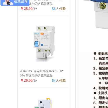
40A 带漏电保护 原装正品
￥28.00
/台
56
人
付款
正泰CHNT漏电断路器 DZ47LE 1P
20A 带漏电保护 原装正品
￥20.00
/台
54
人
付款