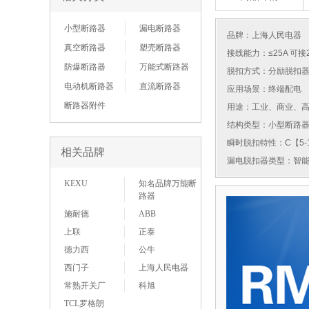
小型断路器
漏电断路器
品牌：
上海人民电器
真空断路器
塑壳断路器
接线能力：≤25A 可接
防爆断路器
万能式断路器
脱扣方式：分励脱扣
电动机断路器
直流断路器
应用场景：终端配电
断路器附件
用途：工业、商业、
结构类型：小型断路
瞬时脱扣特性：C【5-1
相关品牌
漏电脱扣器类型：智
KEXU
知名品牌万能断
路器
施耐德
ABB
上联
正泰
德力西
公牛
西门子
上海人民电器
常熟开关厂
科旭
TCL罗格朗