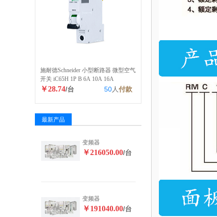
施耐德Schneider 小型断路器 微型空气
开关 iC65H 1P B 6A 10A 16A
￥28.74
/台
50
人
付款
最新产品
变频器
￥216050.00
/台
变频器
￥191040.00
/台