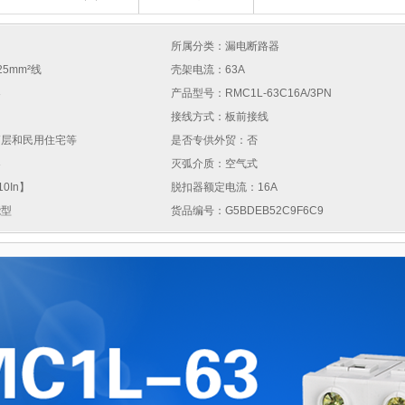
所属分类：漏电断路器
25mm²线
壳架电流：63A
器
产品型号：RMC1L-63C16A/3PN
接线方式：板前接线
高层和民用住宅等
是否专供外贸：否
器
灭弧介质：空气式
0In】
脱扣器额定电流：16A
能型
货品编号：G5BDEB52C9F6C9