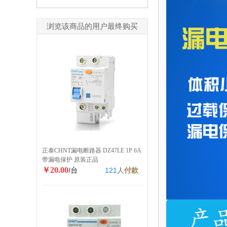
浏览该商品的用户最终购买
正泰CHNT漏电断路器 DZ47LE 1P 6A
带漏电保护 原装正品
￥20.00
/台
121
人
付款