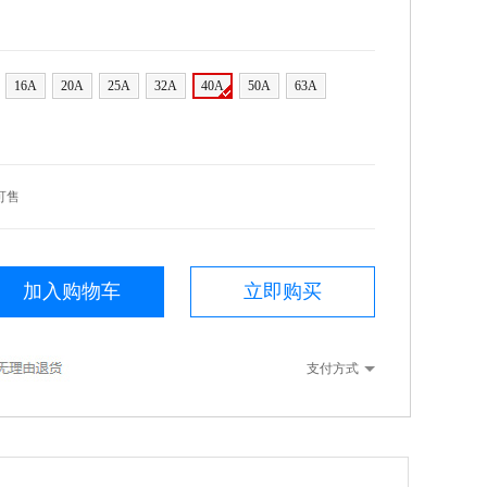
16A
20A
25A
32A
40A
50A
63A
可售
加入购物车
立即购买
支付方式