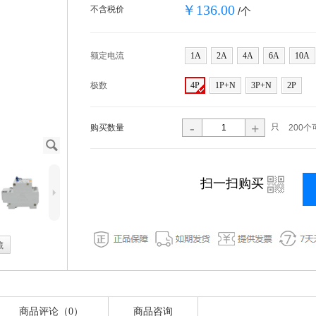
￥136.00
不含税价
/个
额定电流
1A
2A
4A
6A
10A
极数
4P
1P+N
3P+N
2P
-
+
只
购买数量
200个
J
i
扫一扫购买
5
藏
商品评论（0）
商品咨询