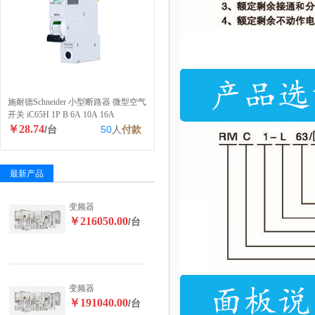
施耐德Schneider 小型断路器 微型空气
开关 iC65H 1P B 6A 10A 16A
￥28.74
/台
50
人
付款
最新产品
变频器
￥216050.00
/台
变频器
￥191040.00
/台