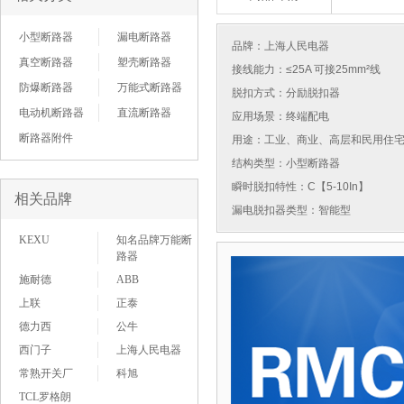
小型断路器
漏电断路器
品牌：
上海人民电器
真空断路器
塑壳断路器
接线能力：≤25A 可接25mm²线
防爆断路器
万能式断路器
脱扣方式：分励脱扣器
电动机断路器
直流断路器
应用场景：终端配电
断路器附件
用途：工业、商业、高层和民用住
结构类型：小型断路器
瞬时脱扣特性：C【5-10In】
相关品牌
漏电脱扣器类型：智能型
KEXU
知名品牌万能断
路器
施耐德
ABB
上联
正泰
德力西
公牛
西门子
上海人民电器
常熟开关厂
科旭
TCL罗格朗