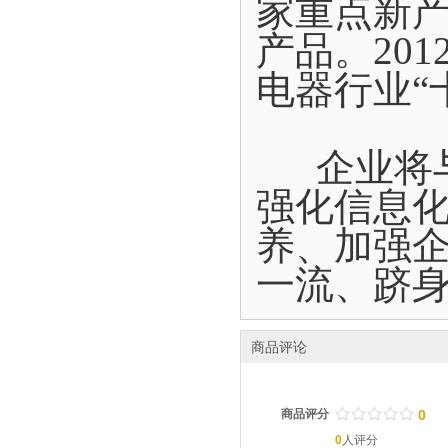
家重点新
产品。20
电器行业“
企业将与
强化信息
养、加强
一流、跻
商品评论
/
.
/
.
/
.
/
.
/
.
商品评分
0
0
人评分