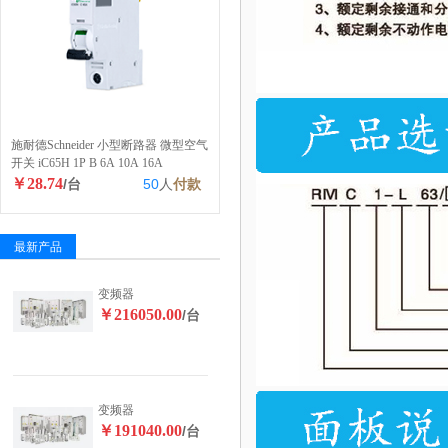
施耐德Schneider 小型断路器 微型空气
开关 iC65H 1P B 6A 10A 16A
￥28.74
/台
50
人
付款
最新产品
变频器
￥216050.00
/台
变频器
￥191040.00
/台