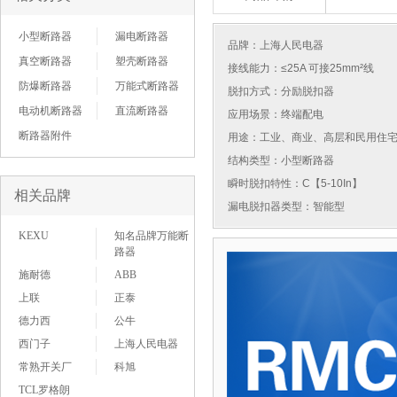
小型断路器
漏电断路器
品牌：
上海人民电器
真空断路器
塑壳断路器
接线能力：≤25A 可接25mm²线
防爆断路器
万能式断路器
脱扣方式：分励脱扣器
电动机断路器
直流断路器
应用场景：终端配电
断路器附件
用途：工业、商业、高层和民用住
结构类型：小型断路器
瞬时脱扣特性：C【5-10In】
相关品牌
漏电脱扣器类型：智能型
KEXU
知名品牌万能断
路器
施耐德
ABB
上联
正泰
德力西
公牛
西门子
上海人民电器
常熟开关厂
科旭
TCL罗格朗