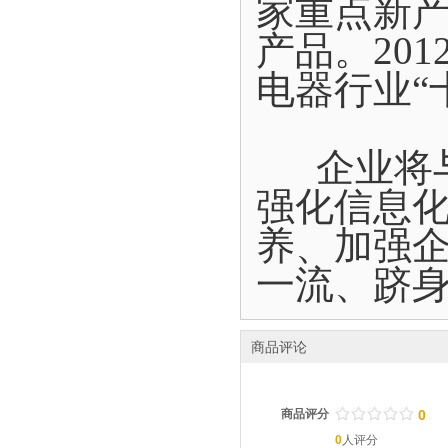
家重点新
产品。20
电器行业“
企业将与
强化信息
养、加强
一流、跻
商品评论
/
.
/
.
/
.
/
.
/
.
商品评分
0
0
人评分