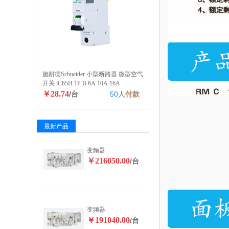
施耐德Schneider 小型断路器 微型空气
开关 iC65H 1P B 6A 10A 16A
￥28.74
/台
50
人
付款
最新产品
变频器
￥216050.00
/台
变频器
￥191040.00
/台