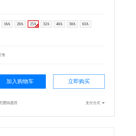
16A
20A
25A
32A
40A
50A
63A
可售
加入购物车
立即购买
支付方式