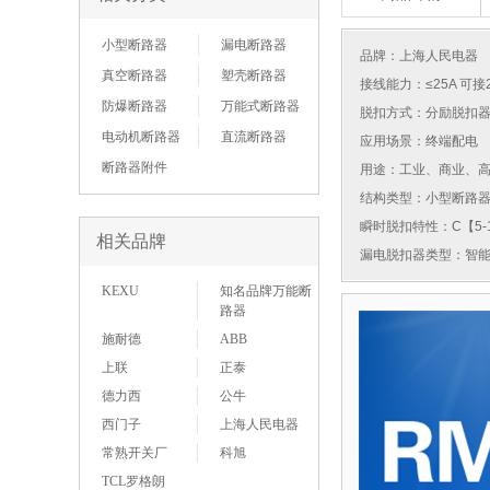
小型断路器
漏电断路器
品牌：
上海人民电器
真空断路器
塑壳断路器
接线能力：≤25A 可接
防爆断路器
万能式断路器
脱扣方式：分励脱扣
电动机断路器
直流断路器
应用场景：终端配电
断路器附件
用途：工业、商业、
结构类型：小型断路
瞬时脱扣特性：C【5-1
相关品牌
漏电脱扣器类型：智
KEXU
知名品牌万能断
路器
施耐德
ABB
上联
正泰
德力西
公牛
西门子
上海人民电器
常熟开关厂
科旭
TCL罗格朗