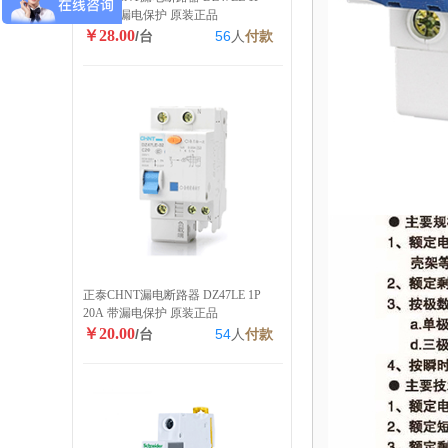
40A 带漏电保护 原装正品
￥28.00
/台
56
人
付款
正泰CHNT漏电断路器 DZ47LE 1P
20A 带漏电保护 原装正品
￥20.00
/台
54
人
付款