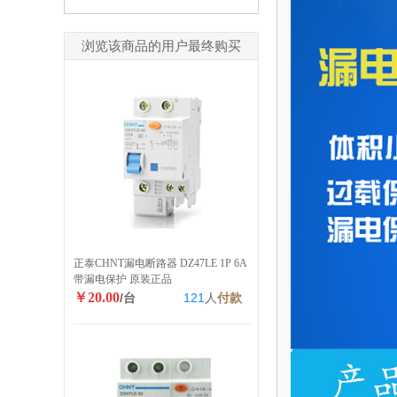
浏览该商品的用户最终购买
正泰CHNT漏电断路器 DZ47LE 1P 6A
带漏电保护 原装正品
￥20.00
/台
121
人
付款