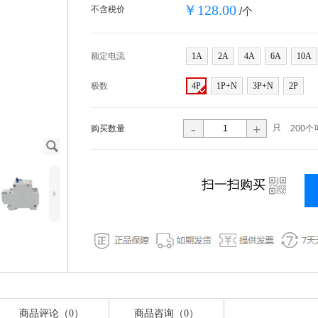
￥128.00
不含税价
/个
额定电流
1A
2A
4A
6A
10A
极数
4P
1P+N
3P+N
2P
-
+
只
购买数量
200个
J
i
扫一扫购买
5
商品评论（0）
商品咨询（0）