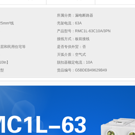
所属分类：漏电断路器
25mm²线
壳架电流：63A
器
产品型号：RMC1L-63C10A/3PN
接线方式：板前接线
高层和民用住宅等
是否专供外贸：否
器
灭弧介质：空气式
0In】
脱扣器额定电流：10A
能型
货品编号：G5BDEB49629B49