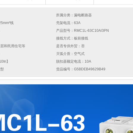
所属分类：漏电断路器
25mm²线
壳架电流：63A
器
产品型号：RMC1L-63C10A/3PN
接线方式：板前接线
高层和民用住宅等
是否专供外贸：否
器
灭弧介质：空气式
0In】
脱扣器额定电流：10A
能型
货品编号：G5BDEB49629B49