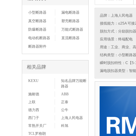
小型断路器
漏电断路器
品牌：
上海人民电器
真空断路器
塑壳断路器
接线能力：≤25A 可接
防爆断路器
万能式断路器
脱扣方式：分励脱扣
电动机断路器
直流断路器
应用场景：终端配电
断路器附件
用途：工业、商业、
结构类型：小型断路
瞬时脱扣特性：C【5-1
相关品牌
漏电脱扣器类型：智
KEXU
知名品牌万能断
路器
施耐德
ABB
上联
正泰
德力西
公牛
西门子
上海人民电器
常熟开关厂
科旭
TCL罗格朗