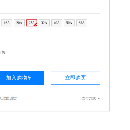
16A
20A
25A
32A
40A
50A
63A
可售
加入购物车
立即购买
支付方式