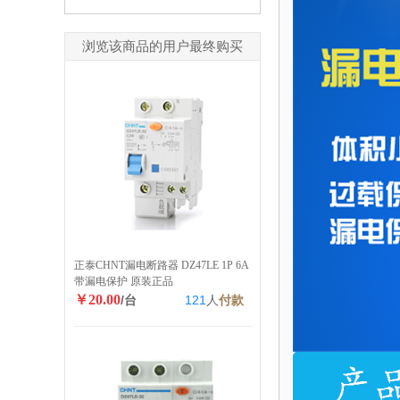
浏览该商品的用户最终购买
正泰CHNT漏电断路器 DZ47LE 1P 6A
带漏电保护 原装正品
￥20.00
/台
121
人
付款