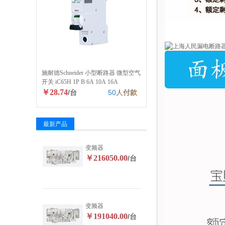
施耐德Schneider 小型断路器 微型空气
开关 iC65H 1P B 6A 10A 16A
￥28.74
/台
50
人
付款
最新产品
变频器
￥216050.00
/台
变频器
￥191040.00
/台