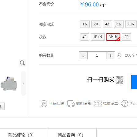
￥96.00
不含税价
/个
额定电流
1A
2A
4A
6A
10A
极数
4P
1P+N
3P+N
2P
-
+
只
购买数量
200个
J
i
扫一扫购买
5
藏
商品评论（0）
商品咨询（0）