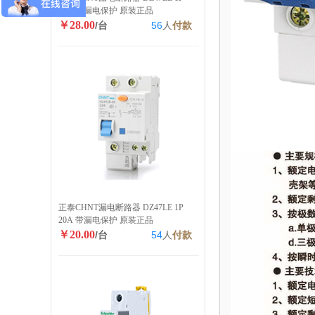
40A 带漏电保护 原装正品
￥28.00
/台
56
人
付款
正泰CHNT漏电断路器 DZ47LE 1P
20A 带漏电保护 原装正品
￥20.00
/台
54
人
付款