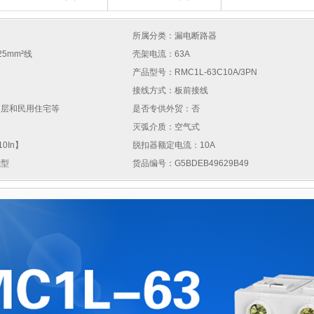
所属分类：漏电断路器
25mm²线
壳架电流：63A
器
产品型号：RMC1L-63C10A/3PN
接线方式：板前接线
高层和民用住宅等
是否专供外贸：否
器
灭弧介质：空气式
0In】
脱扣器额定电流：10A
能型
货品编号：G5BDEB49629B49