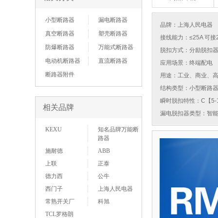
小型断路器
漏电断路器
品牌：
上海人民电器
真空断路器
塑壳断路器
接线能力：≤25A 可接
防爆断路器
万能式断路器
脱扣方式：分励脱扣
电动机断路器
直流断路器
应用场景：终端配电
断路器附件
用途：工业、商业、
结构类型：小型断路
瞬时脱扣特性：C【5-1
相关品牌
漏电脱扣器类型：智
KEXU
知名品牌万能断
路器
施耐德
ABB
上联
正泰
德力西
公牛
西门子
上海人民电器
常熟开关厂
科旭
TCL罗格朗