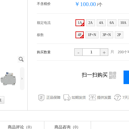
￥100.00
不含税价
/个
额定电流
1A
2A
4A
6A
10A
极数
4P
1P+N
3P+N
2P
-
+
只
购买数量
200个
J
i
扫一扫购买
5
藏
商品评论（0）
商品咨询（0）