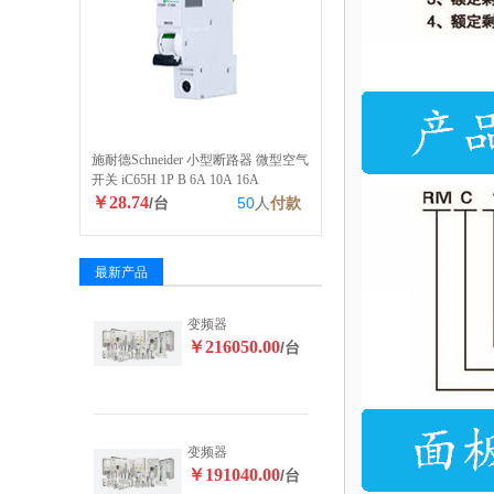
施耐德Schneider 小型断路器 微型空气
开关 iC65H 1P B 6A 10A 16A
￥28.74
/台
50
人
付款
最新产品
变频器
￥216050.00
/台
变频器
￥191040.00
/台