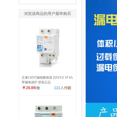
浏览该商品的用户最终购买
正泰CHNT漏电断路器 DZ47LE 1P 6A
带漏电保护 原装正品
￥20.00
/台
121
人
付款