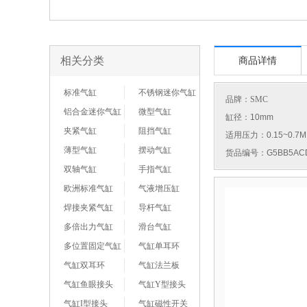
相关分类
商品详情
标准气缸
不锈钢迷你气缸
品牌：
SMC
铝合金迷你气缸
微型气缸
缸径：10mm
夹紧气缸
阻挡气缸
适用压力：0.15~0.7M
薄型气缸
摆动气缸
货品编号：G5BB5ACD
双轴气缸
手指气缸
欧洲标准气缸
气液增压缸
焊接夹紧气缸
导杆气缸
多倍出力气缸
滑台气缸
多位置固定气缸
气缸单耳环
气缸双耳环
气缸法兰板
气缸鱼眼接头
气缸Y型接头
气缸I型接头
气缸磁性开关