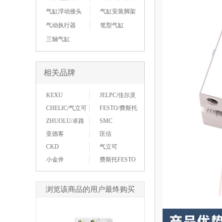
气缸浮动接头
气缸安装脚架
气动执行器
笔型气缸
三轴气缸
相关品牌
KEXU
JELPC/佳尔灵
CHELIC/气立可
FESTO/费斯托
ZHUOLU/卓路
SMC
亚德客
匡信
CKD
气立可
小金井
费斯托FESTO
浏览该商品的用户最终购买