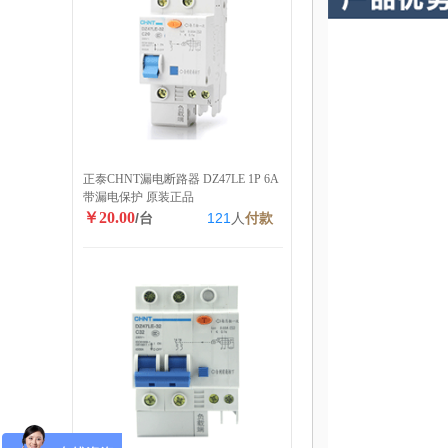
正泰CHNT漏电断路器 DZ47LE 1P 6A
带漏电保护 原装正品
￥20.00
/台
121
人
付款