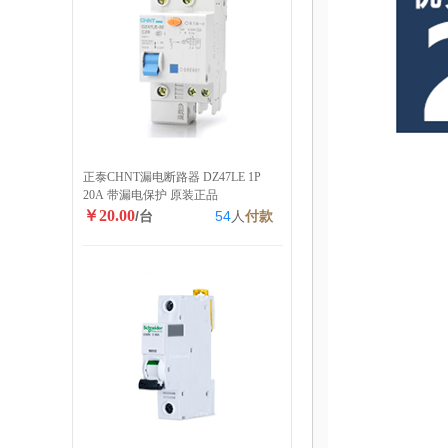
正泰CHNT漏电断路器 DZ47LE 1P
20A 带漏电保护 原装正品
￥20.00
/台
54
人
付款