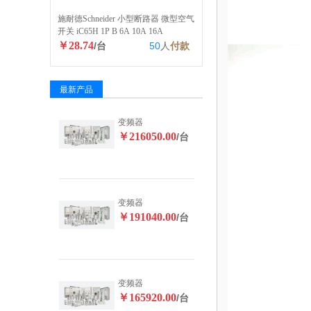
施耐德Schneider 小型断路器 微型空气
开关 iC65H 1P B 6A 10A 16A
￥28.74
/台
50
人
付款
最新产品
变频器
￥216050.00
/台
变频器
￥191040.00
/台
变频器
￥165920.00
/台