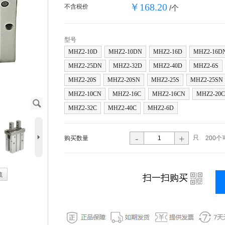
￥168.20
不含税价
/个
型号
MHZ2-10D
MHZ2-10DN
MHZ2-16D
MHZ2-16D
MHZ2-25DN
MHZ2-32D
MHZ2-40D
MHZ2-6S
MHZ2-20S
MHZ2-20SN
MHZ2-25S
MHZ2-25SN
MHZ2-10CN
MHZ2-16C
MHZ2-16CN
MHZ2-20C
J
MHZ2-32C
MHZ2-40C
MHZ2-6D
5
-
+
只
购买数量
200个
藏
i
扫一扫购买