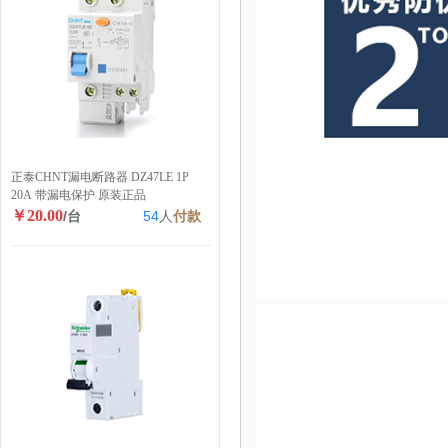
正泰CHNT漏电断路器 DZ47LE 1P
20A 带漏电保护 原装正品
￥20.00
/台
54
人
付款