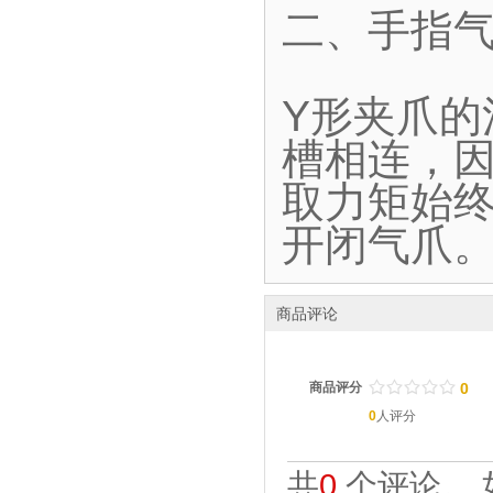
二、手指气
Y形夹爪
槽相连，
取力矩始终
开闭气爪
商品评论
/
.
/
.
/
.
/
.
/
.
商品评分
0
0
人评分
共
0
个评论。 