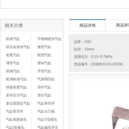
相关分类
商品评
商品详情
标准气缸
不锈钢迷你气缸
品牌：
SMC
铝合金迷你气缸
微型气缸
缸径：10mm
夹紧气缸
阻挡气缸
适用压力：0.15~0.7MPa
薄型气缸
摆动气缸
货品编号：G5BB5ACD1455D8
双轴气缸
手指气缸
欧洲标准气缸
气液增压缸
焊接夹紧气缸
导杆气缸
多倍出力气缸
滑台气缸
多位置固定气缸
气缸单耳环
气缸双耳环
气缸法兰板
气缸鱼眼接头
气缸Y型接头
气缸I型接头
气缸磁性开关