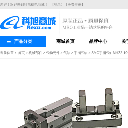
您好！欢迎来到科旭机电商城！
【登录】
【免费注册】
产品分类
商城首页
品牌中心
关
当前位置：
首页
>
机械部件
>
气动元件
>
气缸
>
手指气缸
>
SMC手指气缸MHZ2-