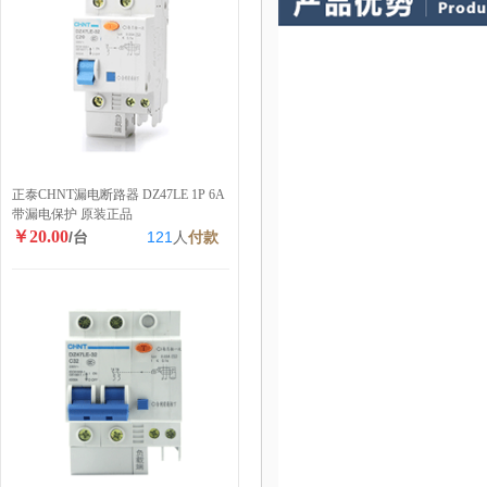
正泰CHNT漏电断路器 DZ47LE 1P 6A
带漏电保护 原装正品
￥20.00
/台
121
人
付款