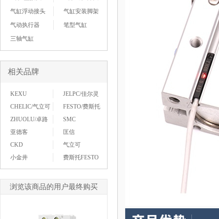
气缸浮动接头
气缸安装脚架
气动执行器
笔型气缸
三轴气缸
相关品牌
KEXU
JELPC/佳尔灵
CHELIC/气立可
FESTO/费斯托
ZHUOLU/卓路
SMC
亚德客
匡信
CKD
气立可
小金井
费斯托FESTO
浏览该商品的用户最终购买