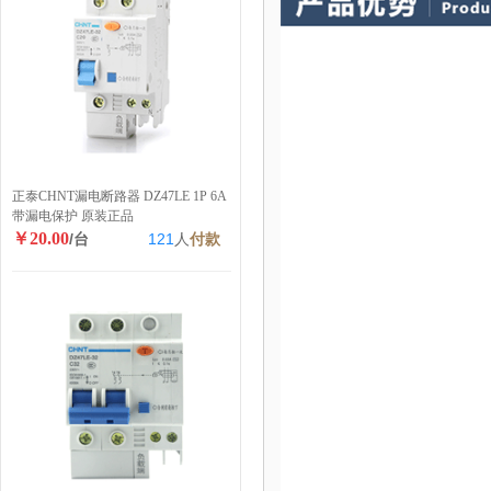
正泰CHNT漏电断路器 DZ47LE 1P 6A
带漏电保护 原装正品
￥20.00
/台
121
人
付款