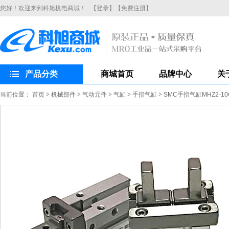
您好！欢迎来到科旭机电商城！
【登录】
【免费注册】
产品分类
商城首页
品牌中心
关
当前位置：
首页
>
机械部件
>
气动元件
>
气缸
>
手指气缸
>
SMC手指气缸MHZ2-