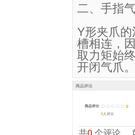
二、手指气
Y形夹爪
槽相连，
取力矩始终
开闭气爪
商品评论
/
.
/
.
/
.
/
.
/
.
商品评分
0
0
人评分
共
0
个评论。 