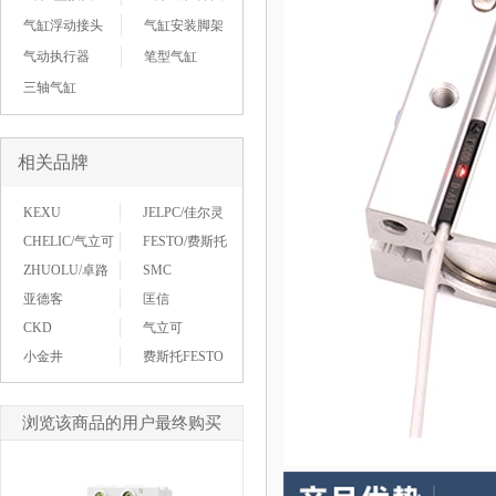
气缸浮动接头
气缸安装脚架
气动执行器
笔型气缸
三轴气缸
相关品牌
KEXU
JELPC/佳尔灵
CHELIC/气立可
FESTO/费斯托
ZHUOLU/卓路
SMC
亚德客
匡信
CKD
气立可
小金井
费斯托FESTO
浏览该商品的用户最终购买