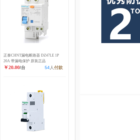
正泰CHNT漏电断路器 DZ47LE 1P
20A 带漏电保护 原装正品
￥20.00
/台
54
人
付款