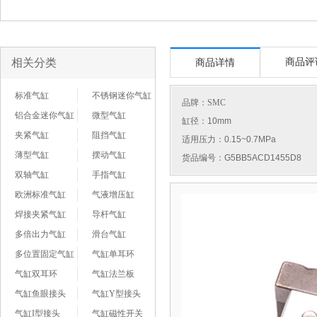
相关分类
商品评
商品详情
标准气缸
不锈钢迷你气缸
品牌：
SMC
铝合金迷你气缸
微型气缸
缸径：10mm
夹紧气缸
阻挡气缸
适用压力：0.15~0.7MPa
薄型气缸
摆动气缸
货品编号：G5BB5ACD1455D8
双轴气缸
手指气缸
欧洲标准气缸
气液增压缸
焊接夹紧气缸
导杆气缸
多倍出力气缸
滑台气缸
多位置固定气缸
气缸单耳环
气缸双耳环
气缸法兰板
气缸鱼眼接头
气缸Y型接头
气缸I型接头
气缸磁性开关