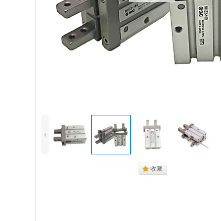
4
.
收藏