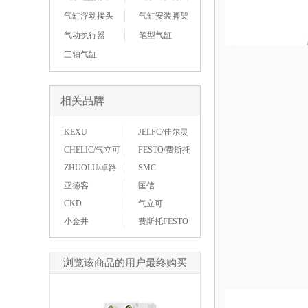
气缸浮动接头
气缸安装脚架
气动执行器
笔型气缸
三轴气缸
相关品牌
KEXU
JELPC/佳尔灵
CHELIC/气立可
FESTO/费斯托
ZHUOLU/卓路
SMC
亚德客
匡信
CKD
气立可
小金井
费斯托FESTO
浏览该商品的用户最终购买