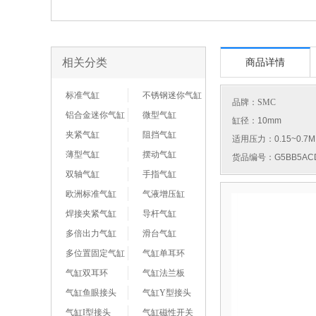
相关分类
商品详情
标准气缸
不锈钢迷你气缸
品牌：
SMC
铝合金迷你气缸
微型气缸
缸径：10mm
夹紧气缸
阻挡气缸
适用压力：0.15~0.7M
薄型气缸
摆动气缸
货品编号：G5BB5ACD
双轴气缸
手指气缸
欧洲标准气缸
气液增压缸
焊接夹紧气缸
导杆气缸
多倍出力气缸
滑台气缸
多位置固定气缸
气缸单耳环
气缸双耳环
气缸法兰板
气缸鱼眼接头
气缸Y型接头
气缸I型接头
气缸磁性开关