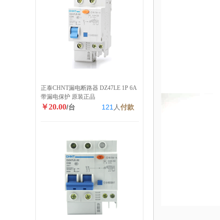
正泰CHNT漏电断路器 DZ47LE 1P 6A
带漏电保护 原装正品
￥20.00
/台
121
人
付款