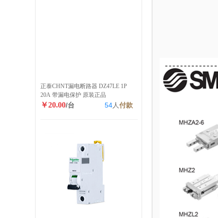
正泰CHNT漏电断路器 DZ47LE 1P
20A 带漏电保护 原装正品
￥20.00
/台
54
人
付款