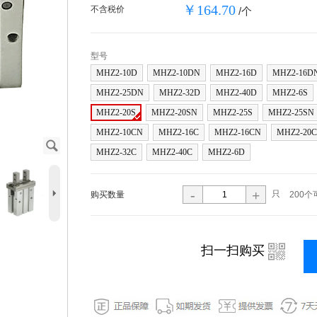
￥164.70
不含税价
/个
型号
MHZ2-10D
MHZ2-10DN
MHZ2-16D
MHZ2-16D
MHZ2-25DN
MHZ2-32D
MHZ2-40D
MHZ2-6S
MHZ2-20S
MHZ2-20SN
MHZ2-25S
MHZ2-25SN
MHZ2-10CN
MHZ2-16C
MHZ2-16CN
MHZ2-20C
J
MHZ2-32C
MHZ2-40C
MHZ2-6D
5
-
+
只
购买数量
200个
i
扫一扫购买