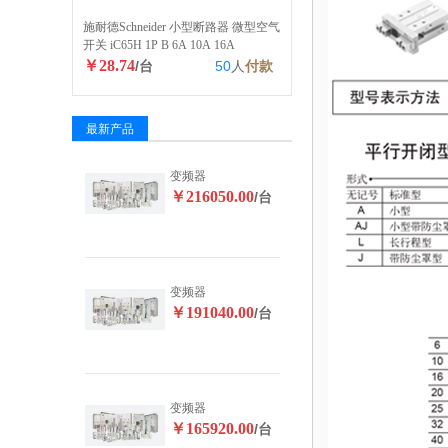
施耐德Schneider 小型断路器 微型空气
开关 iC65H 1P B 6A 10A 16A
￥28.74
/台
50
人
付款
最新产品
变频器
￥216050.00
/台
变频器
￥191040.00
/台
变频器
￥165920.00
/台