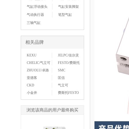
气缸浮动接头
气缸安装脚架
气动执行器
笔型气缸
三轴气缸
相关品牌
KEXU
JELPC/佳尔灵
CHELIC/气立可
FESTO/费斯托
ZHUOLU/卓路
SMC
亚德客
匡信
CKD
气立可
小金井
费斯托FESTO
浏览该商品的用户最终购买