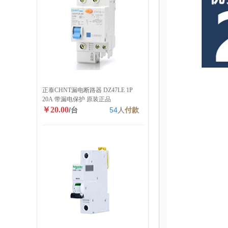
正泰CHNT漏电断路器 DZ47LE 1P
20A 带漏电保护 原装正品
￥20.00
/台
54
人
付款