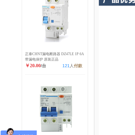
正泰CHNT漏电断路器 DZ47LE 1P 6A
带漏电保护 原装正品
￥20.00
/台
121
人
付款