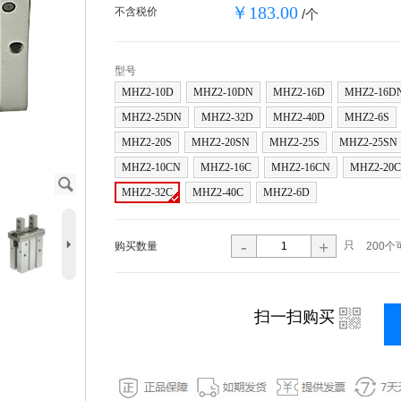
￥183.00
不含税价
/个
型号
MHZ2-10D
MHZ2-10DN
MHZ2-16D
MHZ2-16D
MHZ2-25DN
MHZ2-32D
MHZ2-40D
MHZ2-6S
MHZ2-20S
MHZ2-20SN
MHZ2-25S
MHZ2-25SN
MHZ2-10CN
MHZ2-16C
MHZ2-16CN
MHZ2-20C
J
MHZ2-32C
MHZ2-40C
MHZ2-6D
5
-
+
只
购买数量
200个
藏
i
扫一扫购买