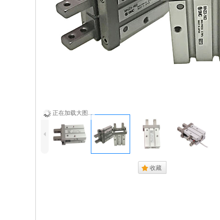
正在加载大图...
4
.
收