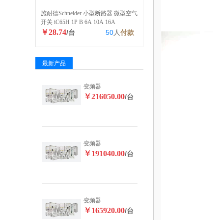
施耐德Schneider 小型断路器 微型空气
开关 iC65H 1P B 6A 10A 16A
￥28.74
/台
50
人
付款
最新产品
变频器
￥216050.00
/台
变频器
￥191040.00
/台
变频器
￥165920.00
/台