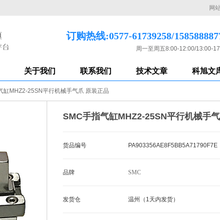
网
订购热线:0577-61739258/158588887
周一至周五8:00-12:00/13:00-17
关于我们
联系我们
技术文章
科旭文
气缸MHZ2-25SN平行机械手气爪 原装正品
SMC手指气缸MHZ2-25SN平行机械手
货品编号
PA903356AE8F5BB5A71790F7E
品牌
SMC
发货仓
温州（1天内发货）