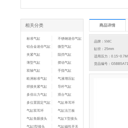
相关分类
商品详情
标准气缸
不锈钢迷你气缸
品牌：
SMC
铝合金迷你气缸
微型气缸
缸径：25mm
夹紧气缸
阻挡气缸
适用压力：0.15~0.7M
薄型气缸
摆动气缸
货品编号：G5BB5A71
双轴气缸
手指气缸
欧洲标准气缸
气液增压缸
焊接夹紧气缸
导杆气缸
多倍出力气缸
滑台气缸
多位置固定气缸
气缸单耳环
气缸双耳环
气缸法兰板
气缸鱼眼接头
气缸Y型接头
气缸I型接头
气缸磁性开关