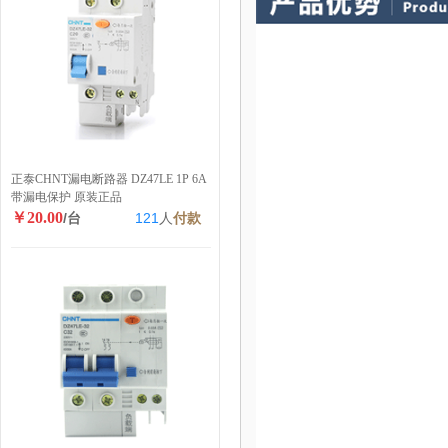
正泰CHNT漏电断路器 DZ47LE 1P 6A
带漏电保护 原装正品
￥20.00
/台
121
人
付款