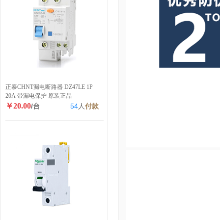
正泰CHNT漏电断路器 DZ47LE 1P
20A 带漏电保护 原装正品
￥20.00
/台
54
人
付款