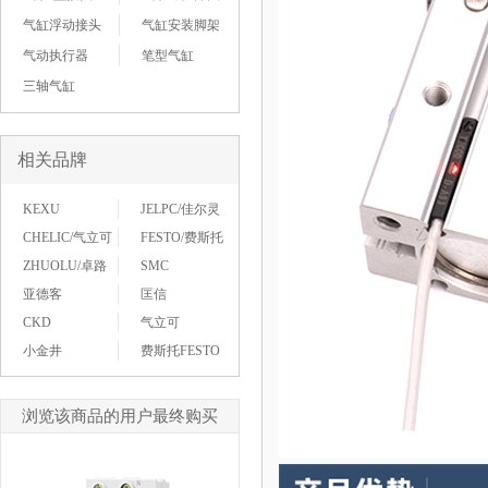
气缸浮动接头
气缸安装脚架
气动执行器
笔型气缸
三轴气缸
相关品牌
KEXU
JELPC/佳尔灵
CHELIC/气立可
FESTO/费斯托
ZHUOLU/卓路
SMC
亚德客
匡信
CKD
气立可
小金井
费斯托FESTO
浏览该商品的用户最终购买