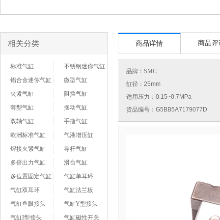
相关分类
商品评
商品详情
标准气缸
不锈钢迷你气缸
品牌：
SMC
铝合金迷你气缸
微型气缸
缸径：25mm
夹紧气缸
阻挡气缸
适用压力：0.15~0.7MPa
薄型气缸
摆动气缸
货品编号：G5BB5A7179077D
双轴气缸
手指气缸
欧洲标准气缸
气液增压缸
焊接夹紧气缸
导杆气缸
多倍出力气缸
滑台气缸
多位置固定气缸
气缸单耳环
气缸双耳环
气缸法兰板
气缸鱼眼接头
气缸Y型接头
气缸I型接头
气缸磁性开关