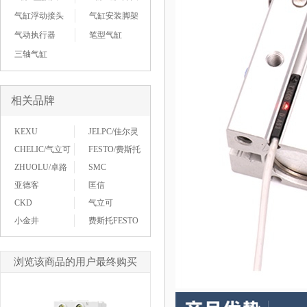
气缸浮动接头
气缸安装脚架
气动执行器
笔型气缸
三轴气缸
相关品牌
KEXU
JELPC/佳尔灵
CHELIC/气立可
FESTO/费斯托
ZHUOLU/卓路
SMC
亚德客
匡信
CKD
气立可
小金井
费斯托FESTO
浏览该商品的用户最终购买