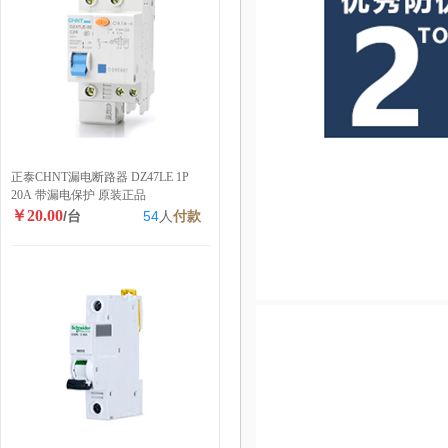
正泰CHNT漏电断路器 DZ47LE 1P
20A 带漏电保护 原装正品
￥20.00
/台
54
人
付款