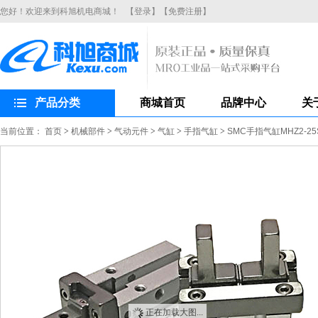
您好！欢迎来到科旭机电商城！
【登录】
【免费注册】
产品分类
商城首页
品牌中心
关
当前位置：
首页
>
机械部件
>
气动元件
>
气缸
>
手指气缸
>
SMC手指气缸MHZ2-
正在加载大图...