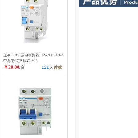
正泰CHNT漏电断路器 DZ47LE 1P 6A
带漏电保护 原装正品
￥20.00
/台
121
人
付款