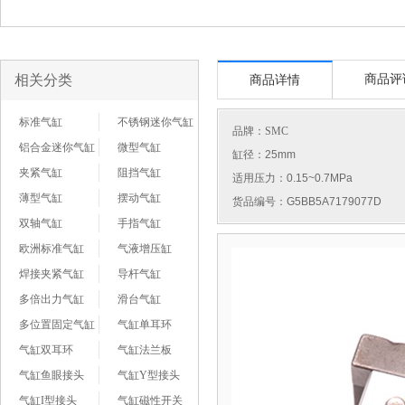
相关分类
商品评
商品详情
标准气缸
不锈钢迷你气缸
品牌：
SMC
铝合金迷你气缸
微型气缸
缸径：25mm
夹紧气缸
阻挡气缸
适用压力：0.15~0.7MPa
薄型气缸
摆动气缸
货品编号：G5BB5A7179077D
双轴气缸
手指气缸
欧洲标准气缸
气液增压缸
焊接夹紧气缸
导杆气缸
多倍出力气缸
滑台气缸
多位置固定气缸
气缸单耳环
气缸双耳环
气缸法兰板
气缸鱼眼接头
气缸Y型接头
气缸I型接头
气缸磁性开关