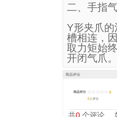
二、手指气
Y形夹爪
槽相连，
取力矩始终
开闭气爪
商品评论
/
.
/
.
/
.
/
.
/
.
商品评分
0
0
人评分
共
0
个评论。 