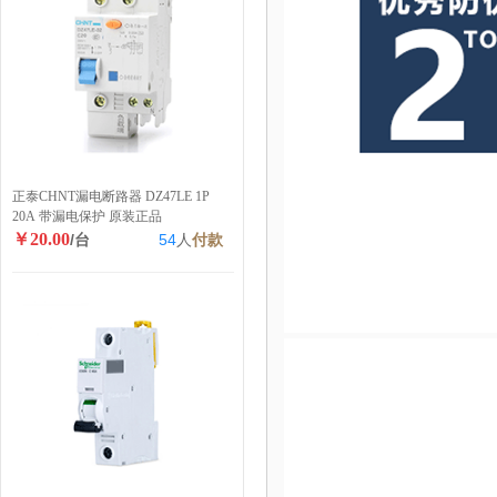
正泰CHNT漏电断路器 DZ47LE 1P
20A 带漏电保护 原装正品
￥20.00
/台
54
人
付款