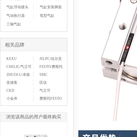
气缸浮动接头
气缸安装脚架
气动执行器
笔型气缸
三轴气缸
相关品牌
KEXU
JELPC/佳尔灵
CHELIC/气立可
FESTO/费斯托
ZHUOLU/卓路
SMC
亚德客
匡信
CKD
气立可
小金井
费斯托FESTO
浏览该商品的用户最终购买