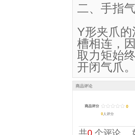
二、手指气
Y形夹爪
槽相连，
取力矩始终
开闭气爪
商品评论
/
.
/
.
/
.
/
.
/
.
商品评分
0
0
人评分
共
0
个评论。 