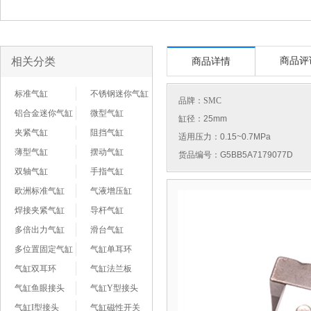
相关分类
商品评
商品详情
标准气缸
不锈钢迷你气缸
品牌：
SMC
铝合金迷你气缸
微型气缸
缸径：25mm
夹紧气缸
阻挡气缸
适用压力：0.15~0.7MPa
薄型气缸
摆动气缸
货品编号：G5BB5A7179077D
双轴气缸
手指气缸
欧洲标准气缸
气液增压缸
焊接夹紧气缸
导杆气缸
多倍出力气缸
滑台气缸
多位置固定气缸
气缸单耳环
气缸双耳环
气缸法兰板
气缸鱼眼接头
气缸Y型接头
气缸I型接头
气缸磁性开关