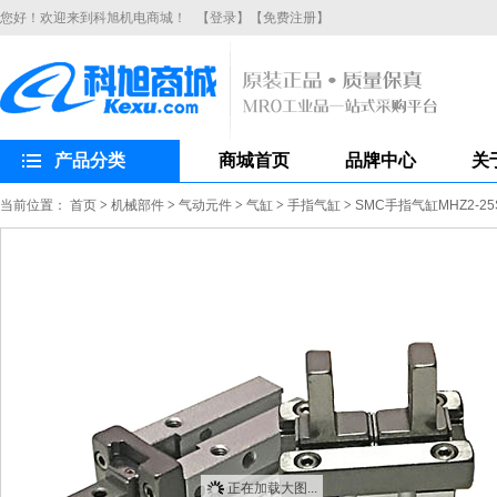
您好！欢迎来到科旭机电商城！
【登录】
【免费注册】
产品分类
商城首页
品牌中心
关
当前位置：
首页
>
机械部件
>
气动元件
>
气缸
>
手指气缸
>
SMC手指气缸MHZ2-
正在加载大图...