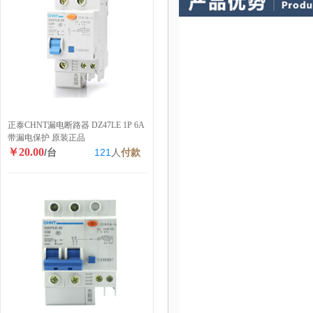
正泰CHNT漏电断路器 DZ47LE 1P 6A
带漏电保护 原装正品
￥20.00
/台
121
人
付款