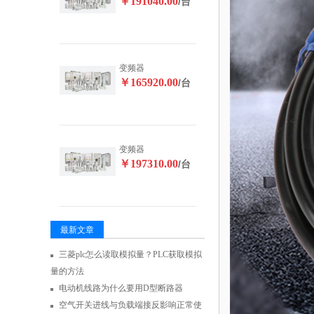
￥191040.00
/台
变频器
￥165920.00
/台
变频器
￥197310.00
/台
最新文章
三菱plc怎么读取模拟量？PLC获取模拟
量的方法
电动机线路为什么要用D型断路器
空气开关进线与负载端接反影响正常使