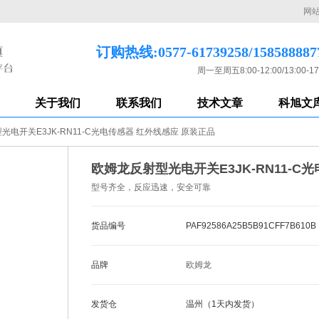
网
订购热线:0577-61739258/158588887
周一至周五8:00-12:00/13:00-17
关于我们
联系我们
技术文章
科旭文
光电开关E3JK-RN11-C光电传感器 红外线感应 原装正品
欧姆龙反射型光电开关E3JK-RN11-C
型号齐全，反应迅速，安全可靠
货品编号
PAF92586A25B5B91CFF7B610B
品牌
欧姆龙
发货仓
温州（1天内发货）