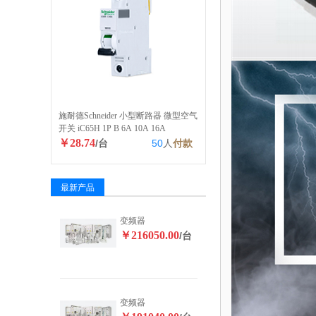
施耐德Schneider 小型断路器 微型空气
开关 iC65H 1P B 6A 10A 16A
￥28.74
/台
50
人
付款
最新产品
变频器
￥216050.00
/台
变频器