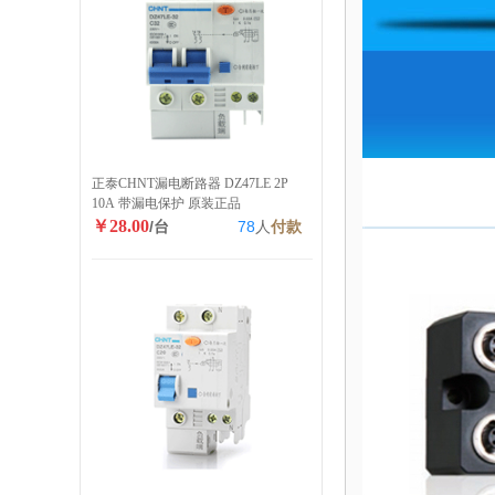
正泰CHNT漏电断路器 DZ47LE 2P
10A 带漏电保护 原装正品
￥28.00
/台
78
人
付款