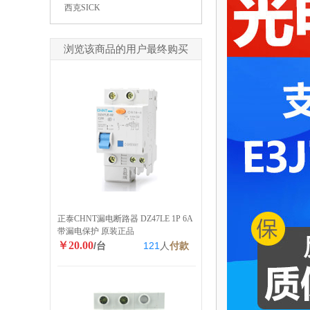
西克SICK
浏览该商品的用户最终购买
正泰CHNT漏电断路器 DZ47LE 1P 6A
带漏电保护 原装正品
￥20.00
/台
121
人
付款