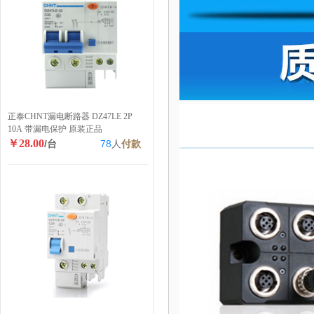
正泰CHNT漏电断路器 DZ47LE 2P
10A 带漏电保护 原装正品
￥28.00
/台
78
人
付款