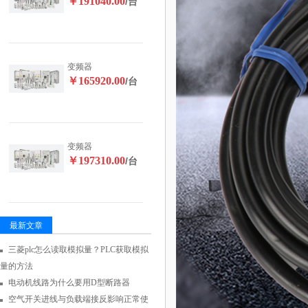
￥191040.00
/台
变频器
￥165920.00
/台
变频器
￥197310.00
/台
最新文章
三菱plc怎么读取模拟量？PLC获取模拟
量的方法
电动机线路为什么要用D型断路器
空气开关进线与负载端接反影响正常使