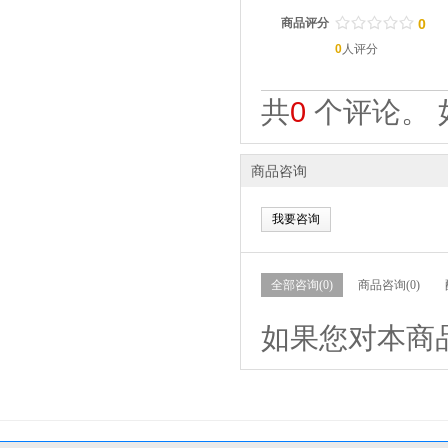
/
.
/
.
/
.
/
.
/
.
商品评分
0
0
人评分
共
0
个评论。 
商品咨询
我要咨询
全部咨询(0)
商品咨询(0)
如果您对本商