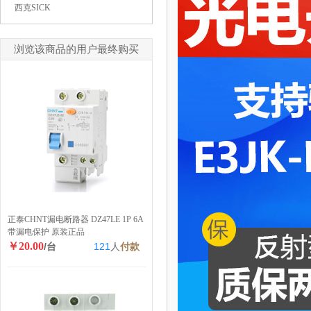
西克SICK
浏览该商品的用户最终购买
正泰CHNT漏电断路器 DZ47LE 1P 6A
带漏电保护 原装正品
￥20.00
/台
121
人
付款