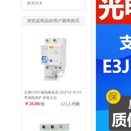
西克SICK
浏览该商品的用户最终购买
正泰CHNT漏电断路器 DZ47LE 1P 6A
带漏电保护 原装正品
￥20.00
/台
121
人
付款