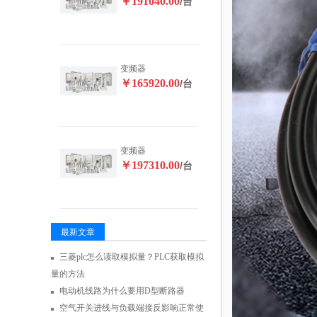
￥191040.00
/台
变频器
￥165920.00
/台
变频器
￥197310.00
/台
最新文章
三菱plc怎么读取模拟量？PLC获取模拟
量的方法
电动机线路为什么要用D型断路器
空气开关进线与负载端接反影响正常使