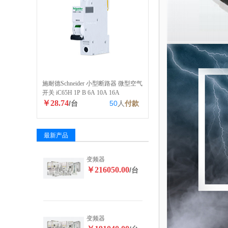
施耐德Schneider 小型断路器 微型空气
开关 iC65H 1P B 6A 10A 16A
￥28.74
/台
50
人
付款
最新产品
变频器
￥216050.00
/台
变频器