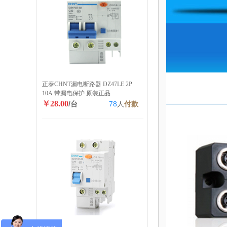
正泰CHNT漏电断路器 DZ47LE 2P
10A 带漏电保护 原装正品
￥28.00
/台
78
人
付款