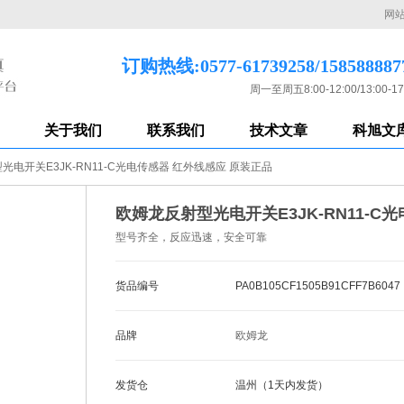
网
订购热线:0577-61739258/158588887
周一至周五8:00-12:00/13:00-17
关于我们
联系我们
技术文章
科旭文
光电开关E3JK-RN11-C光电传感器 红外线感应 原装正品
欧姆龙反射型光电开关E3JK-RN11-C
型号齐全，反应迅速，安全可靠
货品编号
PA0B105CF1505B91CFF7B6047
品牌
欧姆龙
发货仓
温州（1天内发货）