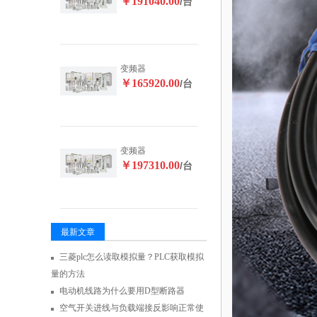
￥191040.00
/台
变频器
￥165920.00
/台
变频器
￥197310.00
/台
最新文章
三菱plc怎么读取模拟量？PLC获取模拟
量的方法
电动机线路为什么要用D型断路器
空气开关进线与负载端接反影响正常使