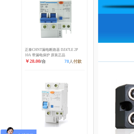
正泰CHNT漏电断路器 DZ47LE 2P
10A 带漏电保护 原装正品
￥28.00
/台
78
人
付款