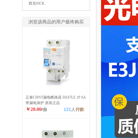
西克SICK
浏览该商品的用户最终购买
正泰CHNT漏电断路器 DZ47LE 1P 6A
带漏电保护 原装正品
￥20.00
/台
121
人
付款