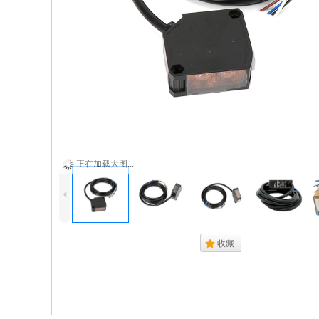
4
.
收藏