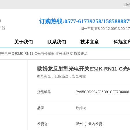
网
订购热线:0577-61739258/158588887
周一至周五8:00-12:00/13:00-17
关于我们
联系我们
技术文章
科旭文
光电开关E3JK-RN11-C光电传感器 红外线感应 原装正品
欧姆龙反射型光电开关E3JK-RN11-C
型号齐全，反应迅速，安全可靠
货品编号
PA95C9D994F85B91CFF7B6006
品牌
欧姆龙
发货仓
温州（1天内发货）