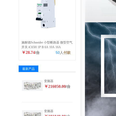
施耐德Schneider 小型断路器 微型空气
开关 iC65H 1P B 6A 10A 16A
￥28.74
/台
50
人
付款
最新产品
变频器
￥216050.00
/台
变频器