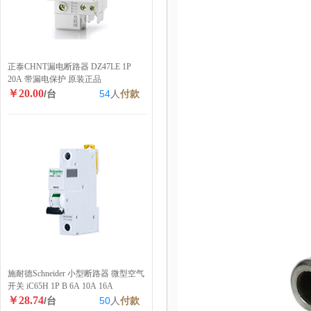
正泰CHNT漏电断路器 DZ47LE 1P
20A 带漏电保护 原装正品
￥20.00
/台
54
人
付款
施耐德Schneider 小型断路器 微型空气
开关 iC65H 1P B 6A 10A 16A
￥28.74
/台
50
人
付款