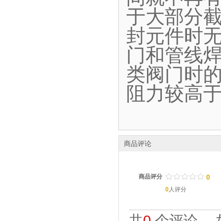
于大部分
封元件时
门和管线
类阀门时
阻力较高
商品评论
/
.
/
.
/
.
/
.
/
.
商品评分
0
0
人评分
共
0
个评论。 