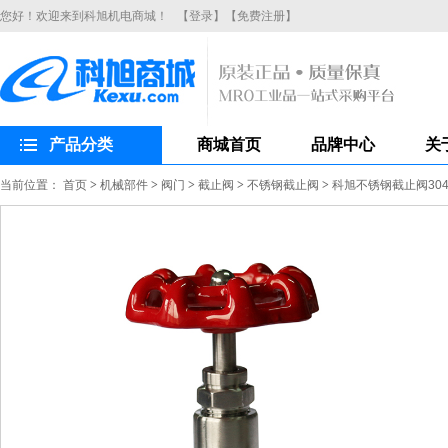
您好！欢迎来到科旭机电商城！
【登录】
【免费注册】
产品分类
商城首页
品牌中心
关
当前位置：
首页
>
机械部件
>
阀门
>
截止阀
>
不锈钢截止阀
>
科旭不锈钢截止阀304