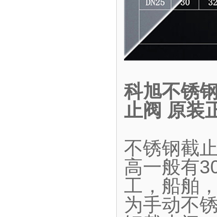
科旭不锈钢
止阀 原装
不锈钢截
高一般有30
工，船舶
为手动不