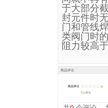
于大部分
封元件时
门和管线
类阀门时
阻力较高
商品评论
/
.
/
.
/
.
/
.
/
.
商品评分
0
0
人评分
共
0
个评论。 