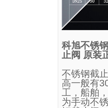
科旭不锈钢
止阀 原装
不锈钢截
高一般有30
工，船舶
为手动不