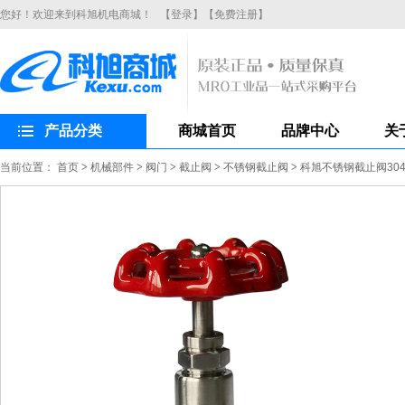
您好！欢迎来到科旭机电商城！
【登录】
【免费注册】
产品分类
商城首页
品牌中心
关
当前位置：
首页
>
机械部件
>
阀门
>
截止阀
>
不锈钢截止阀
>
科旭不锈钢截止阀304