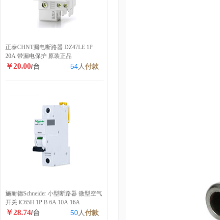
正泰CHNT漏电断路器 DZ47LE 1P
20A 带漏电保护 原装正品
￥20.00
/台
54
人
付款
施耐德Schneider 小型断路器 微型空气
开关 iC65H 1P B 6A 10A 16A
￥28.74
/台
50
人
付款