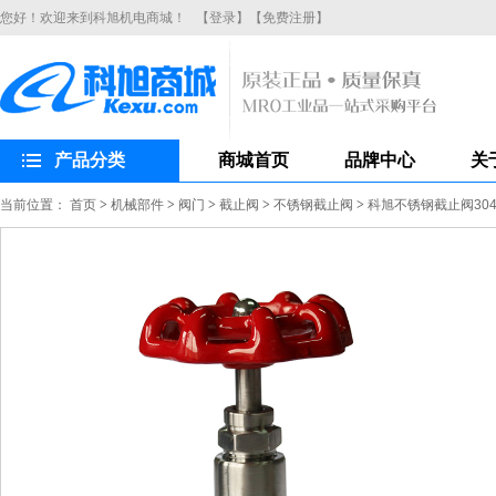
您好！欢迎来到科旭机电商城！
【登录】
【免费注册】
产品分类
商城首页
品牌中心
关
当前位置：
首页
>
机械部件
>
阀门
>
截止阀
>
不锈钢截止阀
>
科旭不锈钢截止阀304