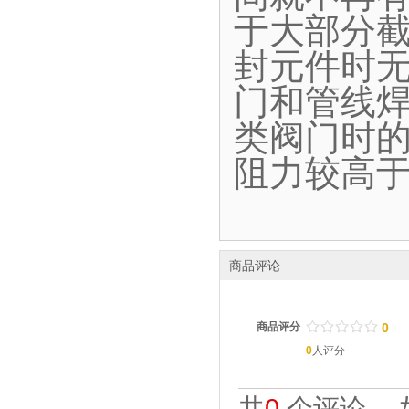
于大部分
封元件时
门和管线
类阀门时
阻力较高
商品评论
/
.
/
.
/
.
/
.
/
.
商品评分
0
0
人评分
共
0
个评论。 