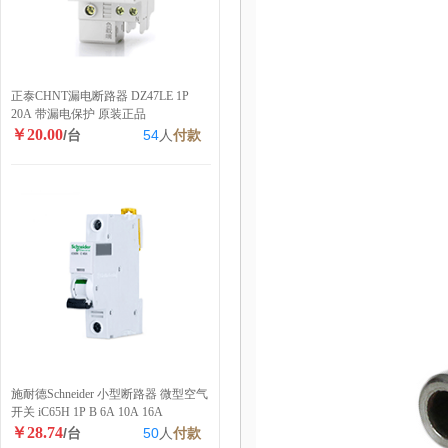
正泰CHNT漏电断路器 DZ47LE 1P
20A 带漏电保护 原装正品
￥20.00
/台
54
人
付款
施耐德Schneider 小型断路器 微型空气
开关 iC65H 1P B 6A 10A 16A
￥28.74
/台
50
人
付款