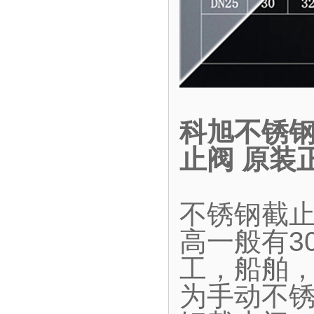
科旭不锈钢
止阀 原装
不锈钢截
高一般有30
工，船舶
为手动不