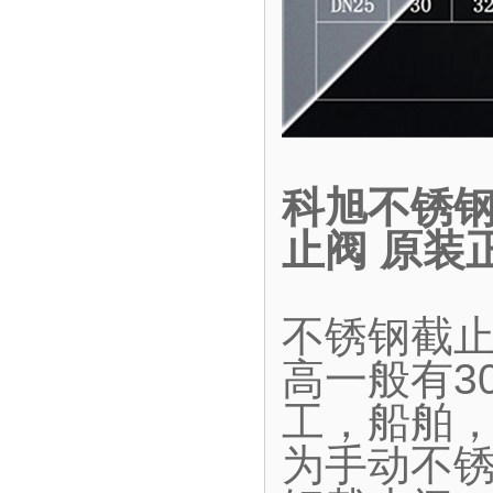
科旭不锈钢
止阀 原装
不锈钢截
高一般有30
工，船舶
为手动不