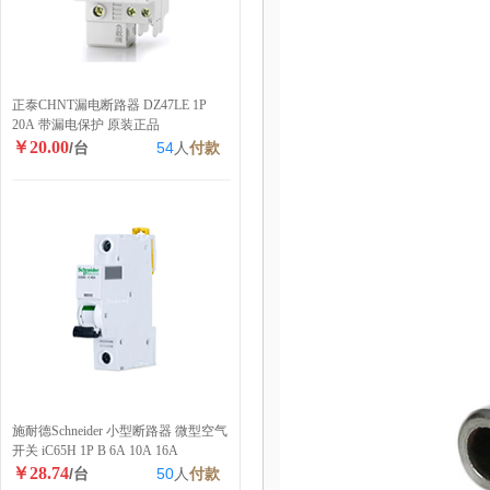
正泰CHNT漏电断路器 DZ47LE 1P
20A 带漏电保护 原装正品
￥20.00
/台
54
人
付款
施耐德Schneider 小型断路器 微型空气
开关 iC65H 1P B 6A 10A 16A
￥28.74
/台
50
人
付款