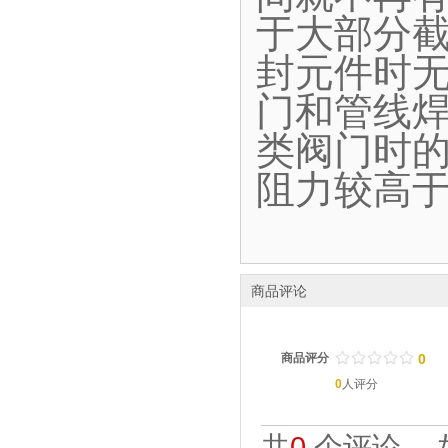
于大部分
封元件时
门和管线
类阀门时
阻力较高
商品评论
/
.
/
.
/
.
/
.
/
.
商品评分
0
0
人评分
共
0
个评论。 