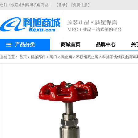
您好！欢迎来到科旭机电商城！
【登录】
【免费注册】
产品分类
商城首页
品牌中心
关
当前位置：
首页
>
机械部件
>
阀门
>
截止阀
>
不锈钢截止阀
>
科旭不锈钢截止阀304