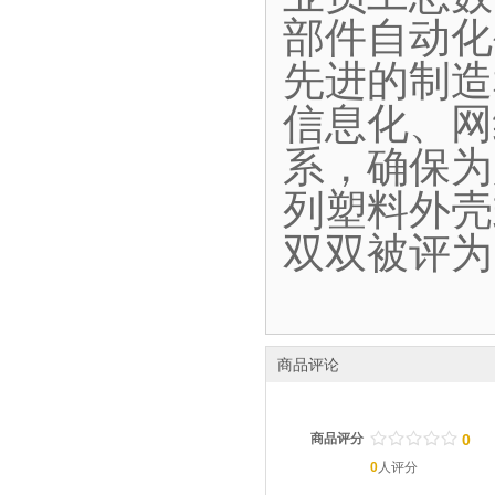
部件自动化
先进的制造
信息化、网
系，确保为
列塑料外壳
双双被评为
商品评论
/
.
/
.
/
.
/
.
/
.
商品评分
0
0
人评分