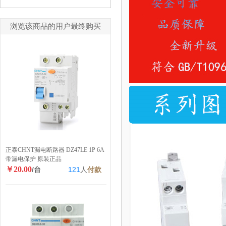
浏览该商品的用户最终购买
正泰CHNT漏电断路器 DZ47LE 1P 6A
带漏电保护 原装正品
￥20.00
/台
121
人
付款