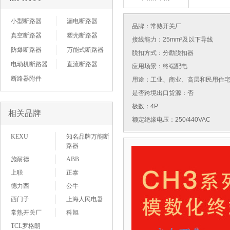
小型断路器
漏电断路器
品牌：
常熟开关厂
真空断路器
塑壳断路器
接线能力：25mm²及以下导线
防爆断路器
万能式断路器
脱扣方式：分励脱扣器
电动机断路器
直流断路器
应用场景：终端配电
断路器附件
用途：工业、商业、高层和民用住
是否跨境出口货源：否
极数：4P
相关品牌
额定绝缘电压：250/440VAC
KEXU
知名品牌万能断
路器
施耐德
ABB
上联
正泰
德力西
公牛
西门子
上海人民电器
常熟开关厂
科旭
TCL罗格朗