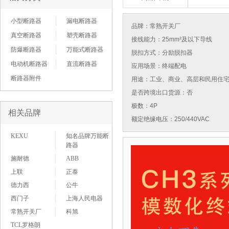
小型断路器
漏电断路器
品牌：
常熟开关厂
真空断路器
塑壳断路器
接线能力：25mm²及以下导线
防爆断路器
万能式断路器
脱扣方式：分励脱扣器
电动机断路器
直流断路器
应用场景：终端配电
断路器附件
用途：工业、商业、高层和民用住
是否跨境出口货源：否
极数：4P
相关品牌
额定绝缘电压：250/440VAC
KEXU
知名品牌万能断
路器
施耐德
ABB
上联
正泰
德力西
公牛
西门子
上海人民电器
常熟开关厂
科旭
TCL罗格朗