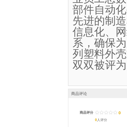
部件自动化
先进的制造
信息化、网
系，确保为
列塑料外壳
双双被评为
商品评论
/
.
/
.
/
.
/
.
/
.
商品评分
0
0
人评分