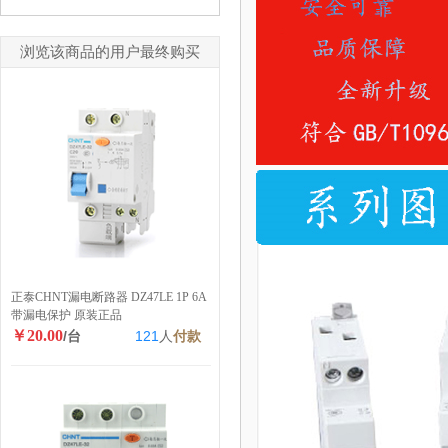
浏览该商品的用户最终购买
正泰CHNT漏电断路器 DZ47LE 1P 6A
带漏电保护 原装正品
￥20.00
/台
121
人
付款