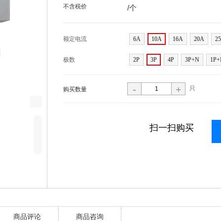
不含税价
/个
额定电流
6A
10A
16A
20A
2
极数
2P
3P
4P
3P+N
1P+
-
+
只
购买数量
J
i
扫一扫购买
5
商品评论
商品咨询