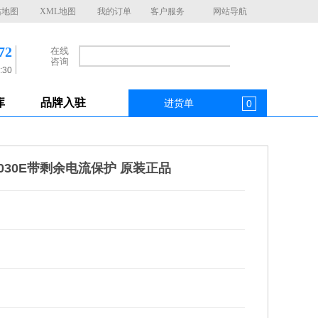
站地图
XML地图
我的订单
客户服务
网站导航
72
在线
咨询
:30
库
品牌入驻
进货单
0
P/030E带剩余电流保护 原装正品