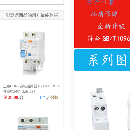
浏览该商品的用户最终购买
正泰CHNT漏电断路器 DZ47LE 1P 6A
带漏电保护 原装正品
￥20.00
/台
121
人
付款