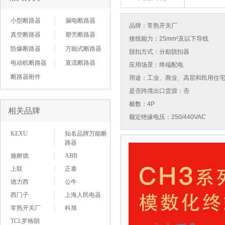
小型断路器
漏电断路器
品牌：
常熟开关厂
真空断路器
塑壳断路器
接线能力：25mm²及以下导线
防爆断路器
万能式断路器
脱扣方式：分励脱扣器
电动机断路器
直流断路器
应用场景：终端配电
断路器附件
用途：工业、商业、高层和民用住
是否跨境出口货源：否
极数：4P
相关品牌
额定绝缘电压：250/440VAC
KEXU
知名品牌万能断
路器
施耐德
ABB
上联
正泰
德力西
公牛
西门子
上海人民电器
常熟开关厂
科旭
TCL罗格朗