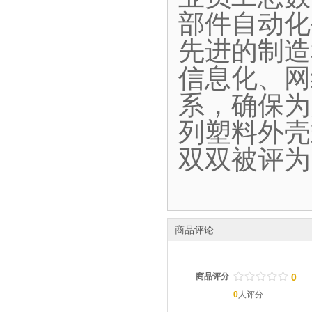
部件自动化
先进的制造
信息化、网
系，确保为
列塑料外壳
双双被评为
商品评论
/
.
/
.
/
.
/
.
/
.
商品评分
0
0
人评分