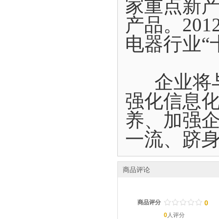
家重点新
产品。20
电器行业“
企业将与
强化信息
养、加强
一流、跻
商品评论
/
.
/
.
/
.
/
.
/
.
商品评分
0
0
人评分