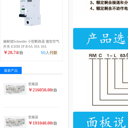
施耐德Schneider 小型断路器 微型空气
开关 iC65H 1P B 6A 10A 16A
￥28.74
/台
50
人
付款
最新产品
变频器
￥216050.00
/台
变频器
￥191040.00
/台