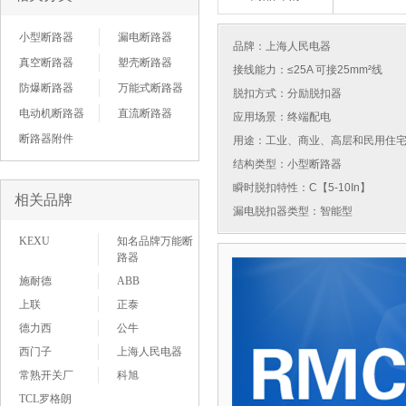
小型断路器
漏电断路器
品牌：
上海人民电器
真空断路器
塑壳断路器
接线能力：≤25A 可接25mm²线
防爆断路器
万能式断路器
脱扣方式：分励脱扣器
电动机断路器
直流断路器
应用场景：终端配电
断路器附件
用途：工业、商业、高层和民用住
结构类型：小型断路器
瞬时脱扣特性：C【5-10In】
相关品牌
漏电脱扣器类型：智能型
KEXU
知名品牌万能断
路器
施耐德
ABB
上联
正泰
德力西
公牛
西门子
上海人民电器
常熟开关厂
科旭
TCL罗格朗