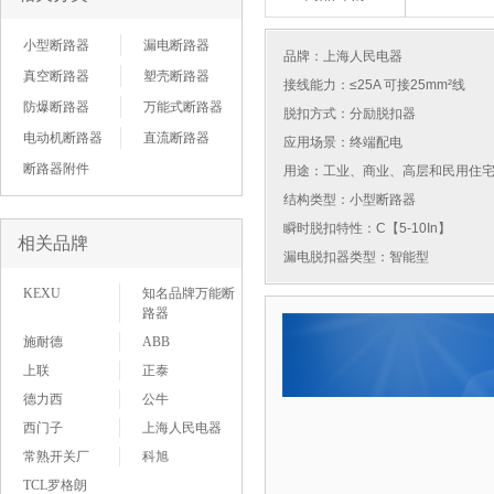
小型断路器
漏电断路器
品牌：
上海人民电器
真空断路器
塑壳断路器
接线能力：≤25A 可接25mm²线
防爆断路器
万能式断路器
脱扣方式：分励脱扣器
电动机断路器
直流断路器
应用场景：终端配电
断路器附件
用途：工业、商业、高层和民用住
结构类型：小型断路器
瞬时脱扣特性：C【5-10In】
相关品牌
漏电脱扣器类型：智能型
KEXU
知名品牌万能断
路器
施耐德
ABB
上联
正泰
德力西
公牛
西门子
上海人民电器
常熟开关厂
科旭
TCL罗格朗