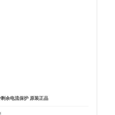
16A
20A
25A
32A
40A
50A
63A
加入购物车
立即购买
支付方式