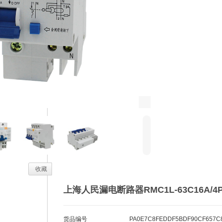
不含税价
/个
额定电流
1A
2A
4A
6A
10A
极数
4P
1P+N
3P+N
2P
-
+
只
购买数量
J
i
扫一扫购买
5
商品评论
商品咨询