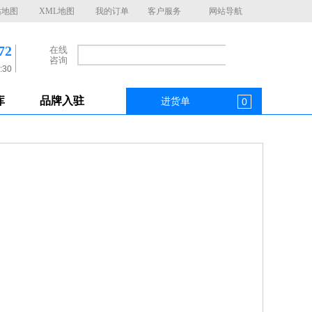
站地图
XML地图
我的订单
客户服务
网站导航
72
在线
咨询
:30
库
品牌入驻
进货单
0
4P剩余电流保护 原装正品
8