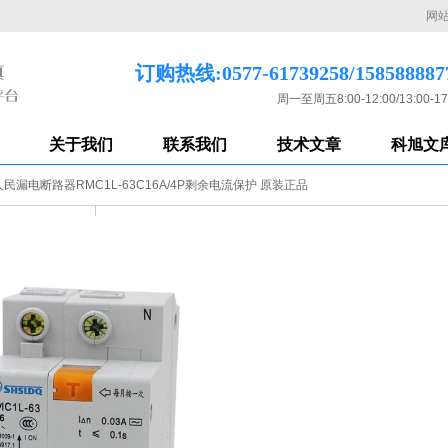
网
订购热线:0577-61739258/158588887
周一至周五8:00-12:00/13:00-17
关于我们
联系我们
技术文章
科旭文
民漏电断路器RMC1L-63C16A/4P剩余电流保护 原装正品
上海人民漏电断路器RMC1L-63C16A/
货品编号
PA0E7C8FEDDF5BDF90CF657C
品牌
上海人民电器
发货仓
温州（1天内发货）