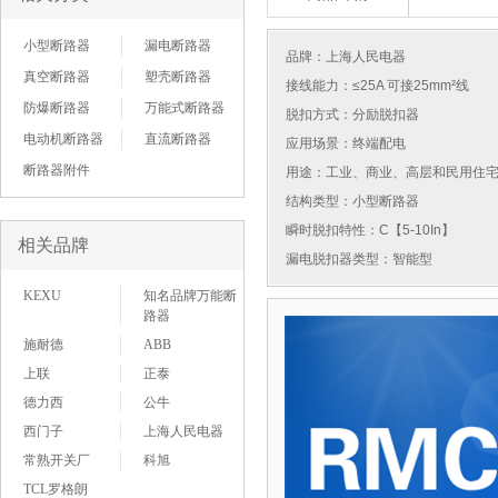
小型断路器
漏电断路器
品牌：
上海人民电器
真空断路器
塑壳断路器
接线能力：≤25A 可接25mm²线
防爆断路器
万能式断路器
脱扣方式：分励脱扣器
电动机断路器
直流断路器
应用场景：终端配电
断路器附件
用途：工业、商业、高层和民用住
结构类型：小型断路器
瞬时脱扣特性：C【5-10In】
相关品牌
漏电脱扣器类型：智能型
KEXU
知名品牌万能断
路器
施耐德
ABB
上联
正泰
德力西
公牛
西门子
上海人民电器
常熟开关厂
科旭
TCL罗格朗