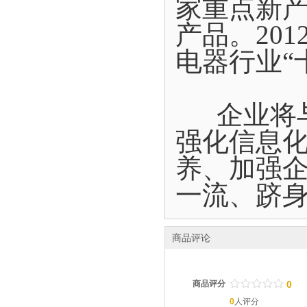
家重点新
产品。20
电器行业“
企业将与
强化信息
养、加强
一流、跻
商品评论
/
.
/
.
/
.
/
.
/
.
商品评分
0
0
人评分