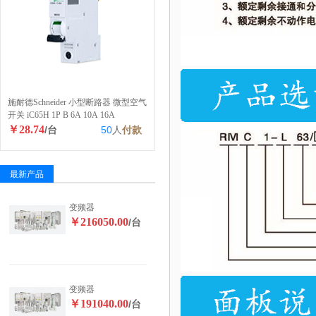
施耐德Schneider 小型断路器 微型空气
开关 iC65H 1P B 6A 10A 16A
￥28.74
/台
50
人
付款
最新产品
变频器
￥216050.00
/台
变频器
￥191040.00
/台