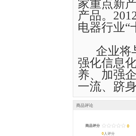
家重点新
产品。20
电器行业“
企业将与
强化信息
养、加强
一流、跻
商品评论
/
.
/
.
/
.
/
.
/
.
商品评分
0
0
人评分