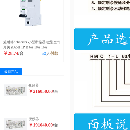
施耐德Schneider 小型断路器 微型空气
开关 iC65H 1P B 6A 10A 16A
￥28.74
/台
50
人
付款
最新产品
变频器
￥216050.00
/台
变频器
￥191040.00
/台