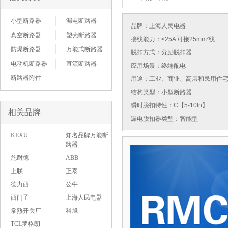
小型断路器
漏电断路器
品牌：
上海人民电器
真空断路器
塑壳断路器
接线能力：≤25A 可接25mm²线
防爆断路器
万能式断路器
脱扣方式：分励脱扣器
电动机断路器
直流断路器
应用场景：终端配电
断路器附件
用途：工业、商业、高层和民用住
结构类型：小型断路器
瞬时脱扣特性：C【5-10In】
相关品牌
漏电脱扣器类型：智能型
KEXU
知名品牌万能断
路器
施耐德
ABB
上联
正泰
德力西
公牛
西门子
上海人民电器
常熟开关厂
科旭
TCL罗格朗