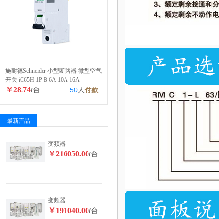
施耐德Schneider 小型断路器 微型空气
开关 iC65H 1P B 6A 10A 16A
￥28.74
/台
50
人
付款
最新产品
变频器
￥216050.00
/台
变频器
￥191040.00
/台