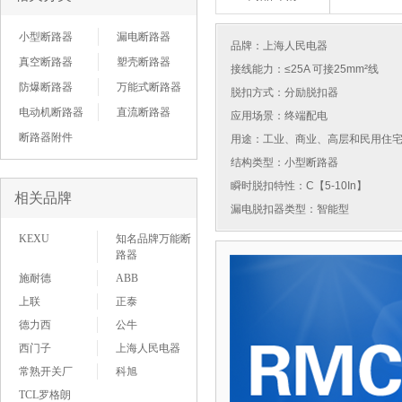
小型断路器
漏电断路器
品牌：
上海人民电器
真空断路器
塑壳断路器
接线能力：≤25A 可接25mm²线
防爆断路器
万能式断路器
脱扣方式：分励脱扣器
电动机断路器
直流断路器
应用场景：终端配电
断路器附件
用途：工业、商业、高层和民用住
结构类型：小型断路器
瞬时脱扣特性：C【5-10In】
相关品牌
漏电脱扣器类型：智能型
KEXU
知名品牌万能断
路器
施耐德
ABB
上联
正泰
德力西
公牛
西门子
上海人民电器
常熟开关厂
科旭
TCL罗格朗