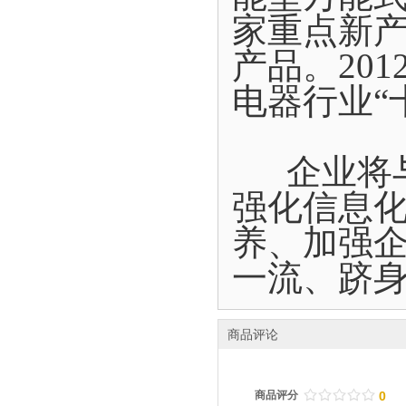
家重点新
产品。20
电器行业“
企业将与
强化信息
养、加强
一流、跻
商品评论
/
.
/
.
/
.
/
.
/
.
商品评分
0