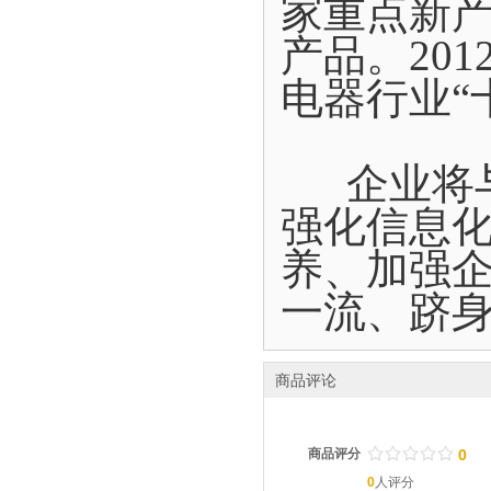
家重点新
产品。20
电器行业“
企业将与
强化信息
养、加强
一流、跻
商品评论
/
.
/
.
/
.
/
.
/
.
商品评分
0
0
人评分