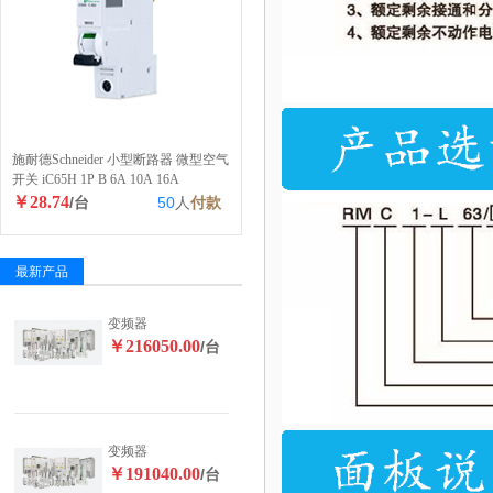
施耐德Schneider 小型断路器 微型空气
开关 iC65H 1P B 6A 10A 16A
￥28.74
/台
50
人
付款
最新产品
变频器
￥216050.00
/台
变频器
￥191040.00
/台