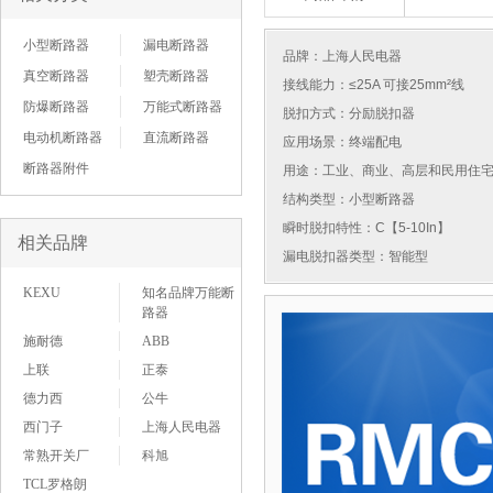
小型断路器
漏电断路器
品牌：
上海人民电器
真空断路器
塑壳断路器
接线能力：≤25A 可接25mm²线
防爆断路器
万能式断路器
脱扣方式：分励脱扣器
电动机断路器
直流断路器
应用场景：终端配电
断路器附件
用途：工业、商业、高层和民用住
结构类型：小型断路器
瞬时脱扣特性：C【5-10In】
相关品牌
漏电脱扣器类型：智能型
KEXU
知名品牌万能断
路器
施耐德
ABB
上联
正泰
德力西
公牛
西门子
上海人民电器
常熟开关厂
科旭
TCL罗格朗