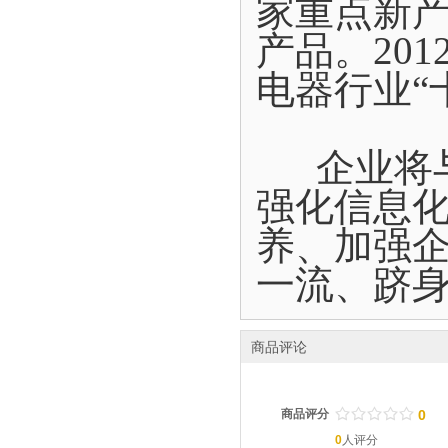
家重点新
产品。20
电器行业“
企业将与
强化信息
养、加强
一流、跻
商品评论
/
.
/
.
/
.
/
.
/
.
商品评分
0
0
人评分