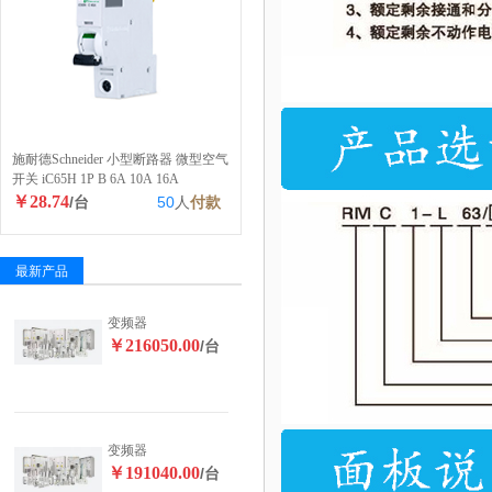
施耐德Schneider 小型断路器 微型空气
开关 iC65H 1P B 6A 10A 16A
￥28.74
/台
50
人
付款
最新产品
变频器
￥216050.00
/台
变频器
￥191040.00
/台