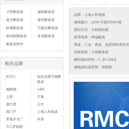
小型断路器
漏电断路器
品牌：
上海人民电器
真空断路器
塑壳断路器
接线能力：≤25A 可接25mm²线
防爆断路器
万能式断路器
脱扣方式：分励脱扣器
电动机断路器
直流断路器
应用场景：终端配电
断路器附件
用途：工业、商业、高层和民用住
结构类型：小型断路器
瞬时脱扣特性：C【5-10In】
相关品牌
漏电脱扣器类型：智能型
KEXU
知名品牌万能断
路器
施耐德
ABB
上联
正泰
德力西
公牛
西门子
上海人民电器
常熟开关厂
科旭
TCL罗格朗