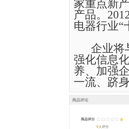
家重点新
产品。20
电器行业“
企业将与
强化信息
养、加强
一流、跻
商品评论
/
.
/
.
/
.
/
.
/
.
商品评分
0
0
人评分