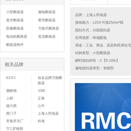
小型断路器
漏电断路器
品牌：
上海人民电器
真空断路器
塑壳断路器
接线能力：≤25A 可接25mm²线
防爆断路器
万能式断路器
脱扣方式：分励脱扣器
电动机断路器
直流断路器
应用场景：终端配电
断路器附件
用途：工业、商业、高层和民用住
结构类型：小型断路器
瞬时脱扣特性：C【5-10In】
相关品牌
漏电脱扣器类型：智能型
KEXU
知名品牌万能断
路器
施耐德
ABB
上联
正泰
德力西
公牛
西门子
上海人民电器
常熟开关厂
科旭
TCL罗格朗