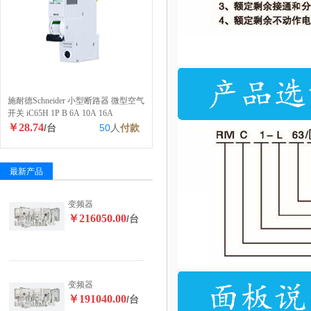
施耐德Schneider 小型断路器 微型空气
开关 iC65H 1P B 6A 10A 16A
￥28.74
/台
50
人
付款
最新产品
变频器
￥216050.00
/台
变频器
￥191040.00
/台