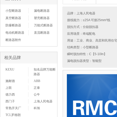
小型断路器
漏电断路器
品牌：
上海人民电器
真空断路器
塑壳断路器
接线能力：≤25A 可接25mm²线
防爆断路器
万能式断路器
脱扣方式：分励脱扣器
电动机断路器
直流断路器
应用场景：终端配电
断路器附件
用途：工业、商业、高层和民用住
结构类型：小型断路器
瞬时脱扣特性：C【5-10In】
相关品牌
漏电脱扣器类型：智能型
KEXU
知名品牌万能断
路器
施耐德
ABB
上联
正泰
德力西
公牛
西门子
上海人民电器
常熟开关厂
科旭
TCL罗格朗