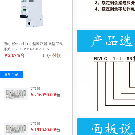
施耐德Schneider 小型断路器 微型空气
开关 iC65H 1P B 6A 10A 16A
￥28.74
/台
50
人
付款
最新产品
变频器
￥216050.00
/台
变频器
￥191040.00
/台