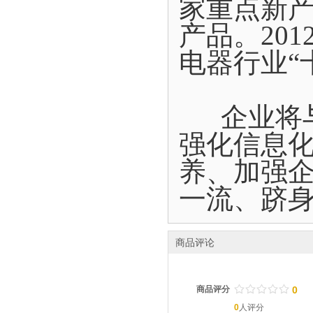
家重点新
产品。20
电器行业“
企业将与
强化信息
养、加强
一流、跻
商品评论
/
.
/
.
/
.
/
.
/
.
商品评分
0
0
人评分