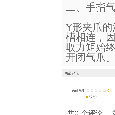
二、手指气
Y形夹爪
槽相连，
取力矩始终
开闭气爪
商品评论
/
.
/
.
/
.
/
.
/
.
商品评分
0
0
人评分
共
0
个评论。 