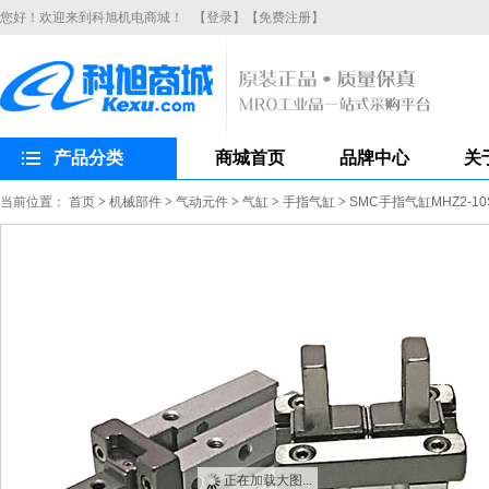
您好！欢迎来到科旭机电商城！
【登录】
【免费注册】
产品分类
商城首页
品牌中心
关
当前位置：
首页
>
机械部件
>
气动元件
>
气缸
>
手指气缸
>
SMC手指气缸MHZ2-
正在加载大图...