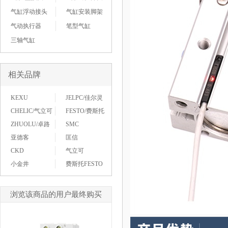
气缸浮动接头
气缸安装脚架
气动执行器
笔型气缸
三轴气缸
相关品牌
KEXU
JELPC/佳尔灵
CHELIC/气立可
FESTO/费斯托
ZHUOLU/卓路
SMC
亚德客
匡信
CKD
气立可
小金井
费斯托FESTO
浏览该商品的用户最终购买