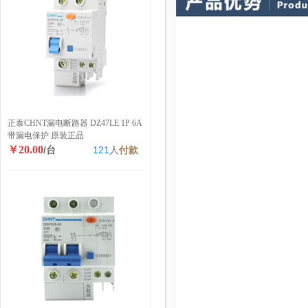
正泰CHNT漏电断路器 DZ47LE 1P 6A
带漏电保护 原装正品
￥20.00
/台
121
人
付款