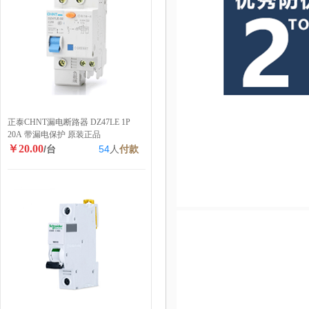
正泰CHNT漏电断路器 DZ47LE 1P
20A 带漏电保护 原装正品
￥20.00
/台
54
人
付款