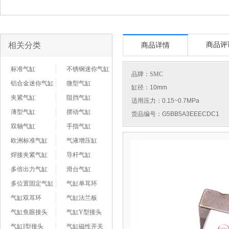
相关分类
商品评
商品详情
标准气缸
不锈钢迷你气缸
品牌：
SMC
铝合金迷你气缸
微型气缸
缸径：10mm
夹紧气缸
阻挡气缸
适用压力：0.15~0.7MPa
薄型气缸
摆动气缸
货品编号：G5BB5A3EEECDC1
双轴气缸
手指气缸
欧洲标准气缸
气液增压缸
焊接夹紧气缸
导杆气缸
多倍出力气缸
滑台气缸
多位置固定气缸
气缸单耳环
气缸双耳环
气缸法兰板
气缸鱼眼接头
气缸Y型接头
气缸I型接头
气缸磁性开关