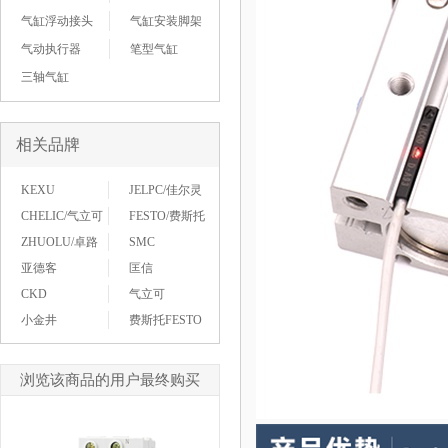
气缸浮动接头
气缸安装脚架
气动执行器
笔型气缸
三轴气缸
相关品牌
KEXU
JELPC/佳尔灵
CHELIC/气立可
FESTO/费斯托
ZHUOLU/卓路
SMC
亚德客
匡信
CKD
气立可
小金井
费斯托FESTO
浏览该商品的用户最终购买