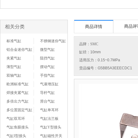
相关分类
商品评
商品详情
标准气缸
不锈钢迷你气缸
品牌：
SMC
铝合金迷你气缸
微型气缸
缸径：10mm
夹紧气缸
阻挡气缸
适用压力：0.15~0.7MPa
薄型气缸
摆动气缸
货品编号：G5BB5A3EEECDC1
双轴气缸
手指气缸
欧洲标准气缸
气液增压缸
焊接夹紧气缸
导杆气缸
多倍出力气缸
滑台气缸
多位置固定气缸
气缸单耳环
气缸双耳环
气缸法兰板
气缸鱼眼接头
气缸Y型接头
气缸I型接头
气缸磁性开关