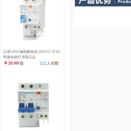
正泰CHNT漏电断路器 DZ47LE 1P 6A
带漏电保护 原装正品
￥20.00
/台
121
人
付款