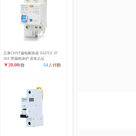
正泰CHNT漏电断路器 DZ47LE 1P
20A 带漏电保护 原装正品
￥20.00
/台
54
人
付款