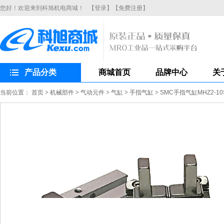
您好！欢迎来到科旭机电商城！
【登录】
【免费注册】
产品分类
商城首页
品牌中心
关
当前位置：
首页
>
机械部件
>
气动元件
>
气缸
>
手指气缸
>
SMC手指气缸MHZ2-