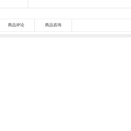
商品评论
商品咨询
所属分类：手指气缸
气缸数：1
Pa
是否跨境出口货源：否
EECDC1