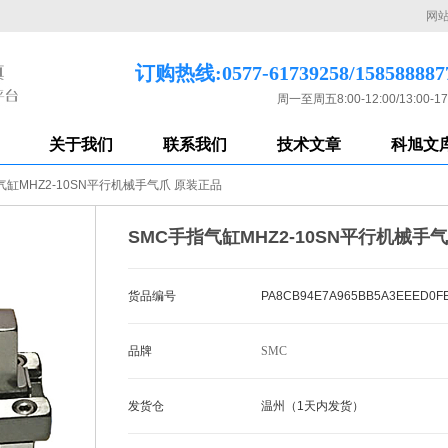
网
订购热线:0577-61739258/158588887
周一至周五8:00-12:00/13:00-17
关于我们
联系我们
技术文章
科旭文
气缸MHZ2-10SN平行机械手气爪 原装正品
SMC手指气缸MHZ2-10SN平行机械手
货品编号
PA8CB94E7A965BB5A3EEED0F
品牌
SMC
发货仓
温州（1天内发货）