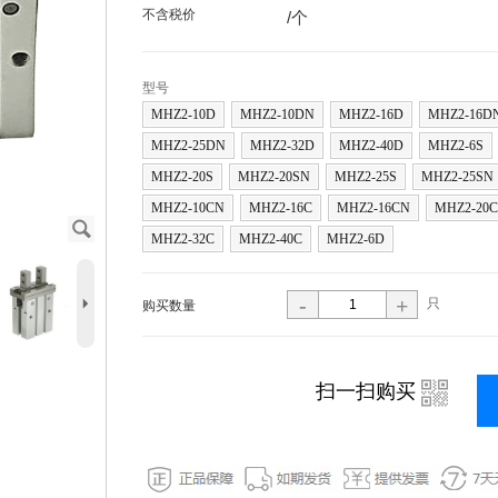
不含税价
/个
型号
MHZ2-10D
MHZ2-10DN
MHZ2-16D
MHZ2-16D
MHZ2-25DN
MHZ2-32D
MHZ2-40D
MHZ2-6S
MHZ2-20S
MHZ2-20SN
MHZ2-25S
MHZ2-25SN
MHZ2-10CN
MHZ2-16C
MHZ2-16CN
MHZ2-20C
J
MHZ2-32C
MHZ2-40C
MHZ2-6D
5
-
+
只
购买数量
i
扫一扫购买