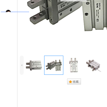
4
.
收藏