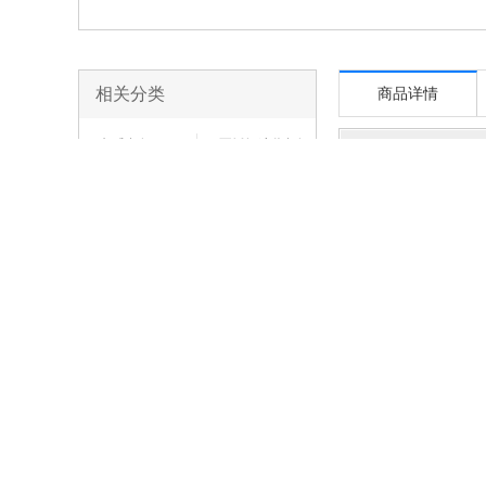
相关分类
商品详情
标准气缸
不锈钢迷你气缸
品牌：
SMC
铝合金迷你气缸
微型气缸
缸径：10mm
夹紧气缸
阻挡气缸
适用压力：0.15~0.7M
薄型气缸
摆动气缸
货品编号：G5BB5A3E
双轴气缸
手指气缸
欧洲标准气缸
气液增压缸
焊接夹紧气缸
导杆气缸
多倍出力气缸
滑台气缸
多位置固定气缸
气缸单耳环
气缸双耳环
气缸法兰板
气缸鱼眼接头
气缸Y型接头
气缸I型接头
气缸磁性开关