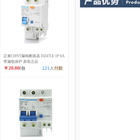
正泰CHNT漏电断路器 DZ47LE 1P 6A
带漏电保护 原装正品
￥20.00
/台
121
人
付款