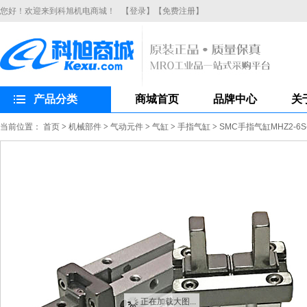
您好！欢迎来到科旭机电商城！
【登录】
【免费注册】
产品分类
商城首页
品牌中心
关
当前位置：
首页
>
机械部件
>
气动元件
>
气缸
>
手指气缸
>
SMC手指气缸MHZ2-
正在加载大图...