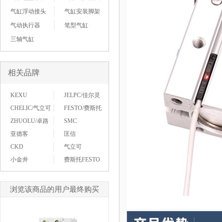
气缸浮动接头
气缸安装脚架
气动执行器
笔型气缸
三轴气缸
相关品牌
KEXU
JELPC/佳尔灵
CHELIC/气立可
FESTO/费斯托
ZHUOLU/卓路
SMC
亚德客
匡信
CKD
气立可
小金井
费斯托FESTO
浏览该商品的用户最终购买