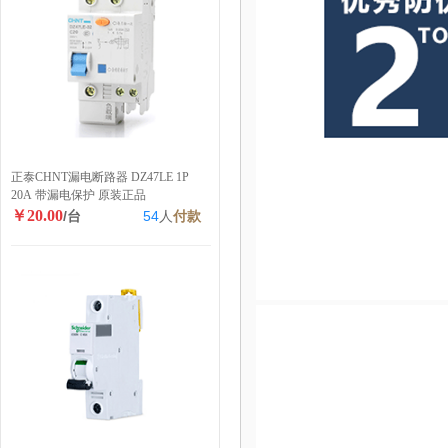
正泰CHNT漏电断路器 DZ47LE 1P
20A 带漏电保护 原装正品
￥20.00
/台
54
人
付款