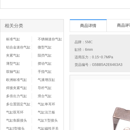
相关分类
商品评
商品详情
标准气缸
不锈钢迷你气缸
品牌：
SMC
铝合金迷你气缸
微型气缸
缸径：6mm
夹紧气缸
阻挡气缸
适用压力：0.15~0.7MPa
薄型气缸
摆动气缸
货品编号：G5BB5A2E6463A3
双轴气缸
手指气缸
欧洲标准气缸
气液增压缸
焊接夹紧气缸
导杆气缸
多倍出力气缸
滑台气缸
多位置固定气缸
气缸单耳环
气缸双耳环
气缸法兰板
气缸鱼眼接头
气缸Y型接头
气缸I型接头
气缸磁性开关