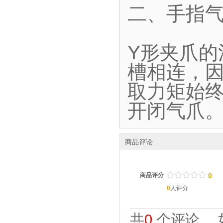
二、手指气
Y形夹爪
槽相连，
取力矩始终
开闭气爪
商品评论
/
.
/
.
/
.
/
.
/
.
商品评分
0
0
人评分
共
0
个评论。 