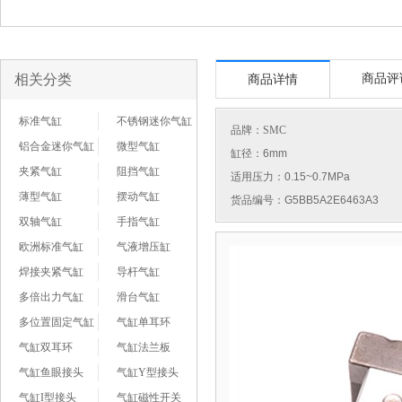
相关分类
商品评
商品详情
标准气缸
不锈钢迷你气缸
品牌：
SMC
铝合金迷你气缸
微型气缸
缸径：6mm
夹紧气缸
阻挡气缸
适用压力：0.15~0.7MPa
薄型气缸
摆动气缸
货品编号：G5BB5A2E6463A3
双轴气缸
手指气缸
欧洲标准气缸
气液增压缸
焊接夹紧气缸
导杆气缸
多倍出力气缸
滑台气缸
多位置固定气缸
气缸单耳环
气缸双耳环
气缸法兰板
气缸鱼眼接头
气缸Y型接头
气缸I型接头
气缸磁性开关