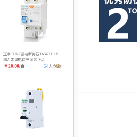
正泰CHNT漏电断路器 DZ47LE 1P
20A 带漏电保护 原装正品
￥20.00
/台
54
人
付款