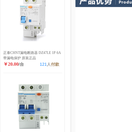
正泰CHNT漏电断路器 DZ47LE 1P 6A
带漏电保护 原装正品
￥20.00
/台
121
人
付款