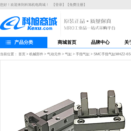
您好！欢迎来到科旭机电商城！
【登录】
【免费注册】
产品分类
商城首页
品牌中心
关
当前位置：
首页
>
机械部件
>
气动元件
>
气缸
>
手指气缸
>
SMC手指气缸MHZ2-