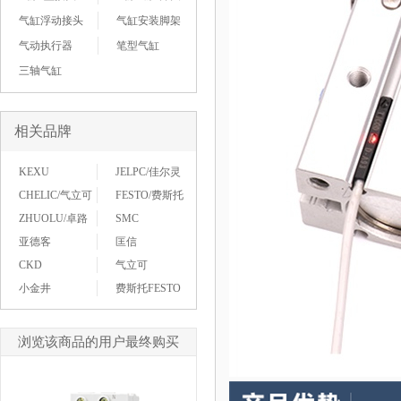
气缸浮动接头
气缸安装脚架
气动执行器
笔型气缸
三轴气缸
相关品牌
KEXU
JELPC/佳尔灵
CHELIC/气立可
FESTO/费斯托
ZHUOLU/卓路
SMC
亚德客
匡信
CKD
气立可
小金井
费斯托FESTO
浏览该商品的用户最终购买