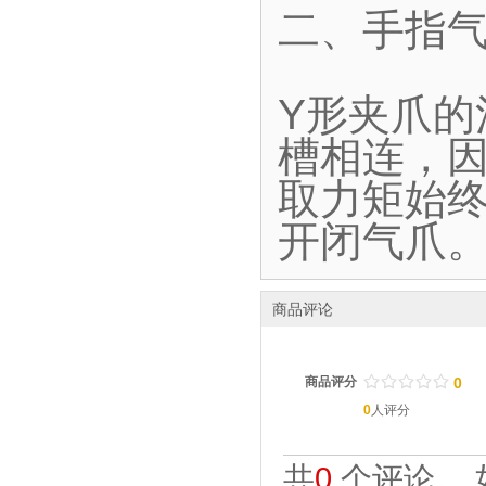
二、手指气
Y形夹爪
槽相连，
取力矩始终
开闭气爪
商品评论
/
.
/
.
/
.
/
.
/
.
商品评分
0
0
人评分
共
0
个评论。 