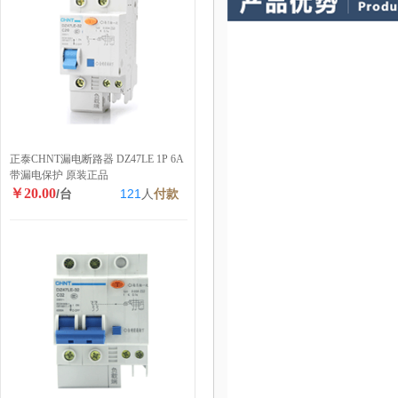
正泰CHNT漏电断路器 DZ47LE 1P 6A
带漏电保护 原装正品
￥20.00
/台
121
人
付款