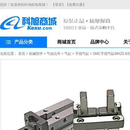
您好！欢迎来到科旭机电商城！
【登录】
【免费注册】
产品分类
商城首页
品牌中心
关
当前位置：
首页
>
机械部件
>
气动元件
>
气缸
>
手指气缸
>
SMC手指气缸MHZ2-