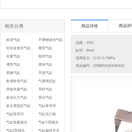
相关分类
商品评
商品详情
标准气缸
不锈钢迷你气缸
品牌：
SMC
铝合金迷你气缸
微型气缸
缸径：6mm
夹紧气缸
阻挡气缸
适用压力：0.15~0.7MPa
薄型气缸
摆动气缸
货品编号：G5BB5A2E6463A3
双轴气缸
手指气缸
欧洲标准气缸
气液增压缸
焊接夹紧气缸
导杆气缸
多倍出力气缸
滑台气缸
多位置固定气缸
气缸单耳环
气缸双耳环
气缸法兰板
气缸鱼眼接头
气缸Y型接头
气缸I型接头
气缸磁性开关