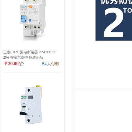
正泰CHNT漏电断路器 DZ47LE 1P
20A 带漏电保护 原装正品
￥20.00
/台
54
人
付款