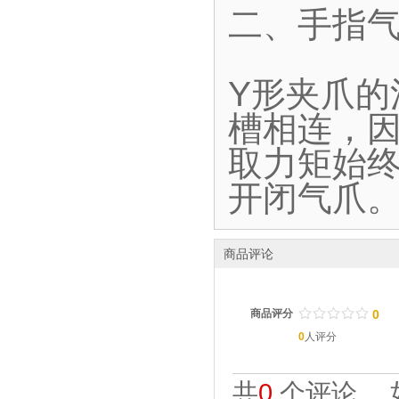
二、手指气
Y形夹爪
槽相连，
取力矩始终
开闭气爪
商品评论
/
.
/
.
/
.
/
.
/
.
商品评分
0
0
人评分
共
0
个评论。 