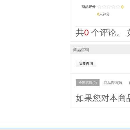
/
.
/
.
/
.
/
.
/
.
商品评分
0
0
人评分
共
0
个评论。 
商品咨询
我要咨询
全部咨询(0)
商品咨询(0)
如果您对本商