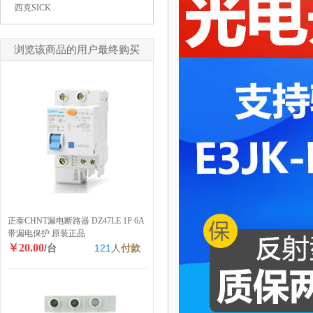
西克SICK
浏览该商品的用户最终购买
正泰CHNT漏电断路器 DZ47LE 1P 6A
带漏电保护 原装正品
￥20.00
/台
121
人
付款