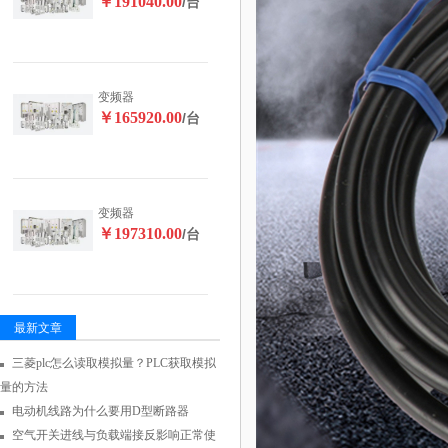
￥191040.00
/台
变频器
￥165920.00
/台
变频器
￥197310.00
/台
最新文章
三菱plc怎么读取模拟量？PLC获取模拟
量的方法
电动机线路为什么要用D型断路器
空气开关进线与负载端接反影响正常使