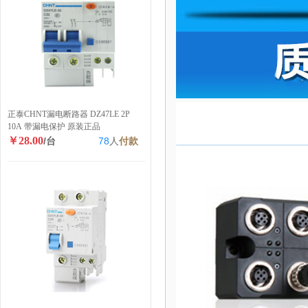
正泰CHNT漏电断路器 DZ47LE 2P
10A 带漏电保护 原装正品
￥28.00
/台
78
人
付款