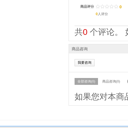
/
.
/
.
/
.
/
.
/
.
商品评分
0
0
人评分
共
0
个评论。 
商品咨询
我要咨询
全部咨询(0)
商品咨询(0)
如果您对本商