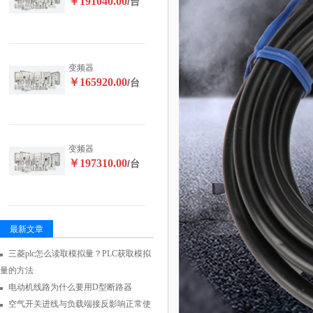
￥191040.00
/台
变频器
￥165920.00
/台
变频器
￥197310.00
/台
最新文章
三菱plc怎么读取模拟量？PLC获取模拟
量的方法
电动机线路为什么要用D型断路器
空气开关进线与负载端接反影响正常使