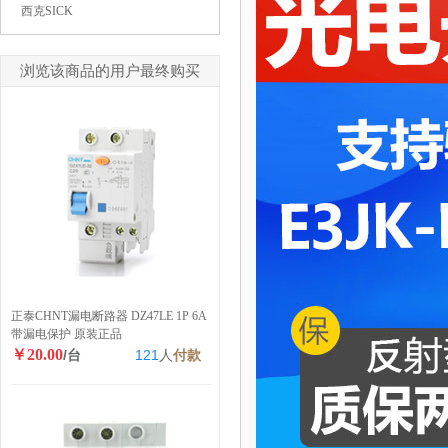
西克SICK
浏览该商品的用户最终购买
正泰CHNT漏电断路器 DZ47LE 1P 6A
带漏电保护 原装正品
￥20.00
/台
121
人
付款