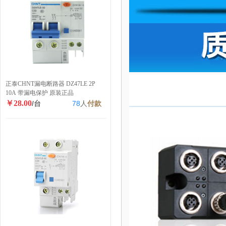
正泰CHNT漏电断路器 DZ47LE 2P
10A 带漏电保护 原装正品
￥28.00
/台
78
人
付款