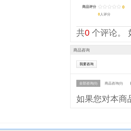
/
.
/
.
/
.
/
.
/
.
商品评分
0
0
人评分
共
0
个评论。 
商品咨询
我要咨询
全部咨询(0)
商品咨询(0)
如果您对本商