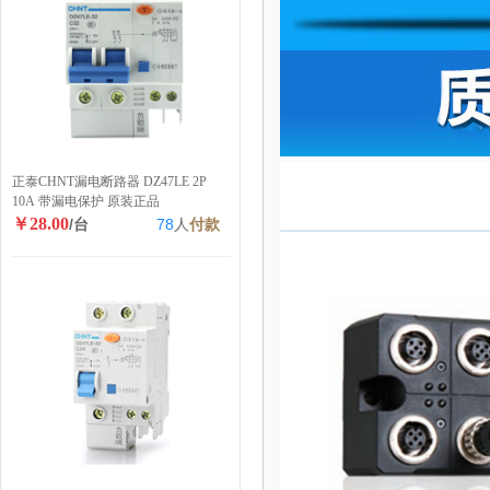
正泰CHNT漏电断路器 DZ47LE 2P
10A 带漏电保护 原装正品
￥28.00
/台
78
人
付款