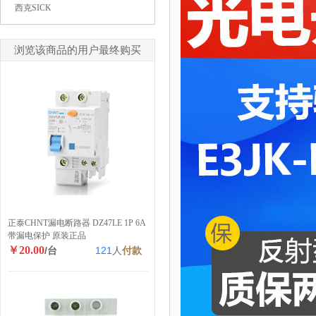
西克SICK
浏览该商品的用户最终购买
正泰CHNT漏电断路器 DZ47LE 1P 6A
带漏电保护 原装正品
￥20.00
/台
121
人
付款