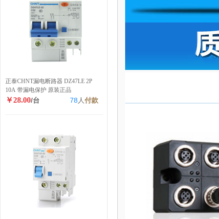
正泰CHNT漏电断路器 DZ47LE 2P
10A 带漏电保护 原装正品
￥28.00
/台
78
人
付款