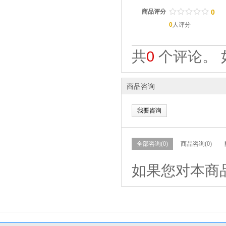
/
.
/
.
/
.
/
.
/
.
商品评分
0
0
人评分
共
0
个评论。 
商品咨询
我要咨询
全部咨询(0)
商品咨询(0)
如果您对本商