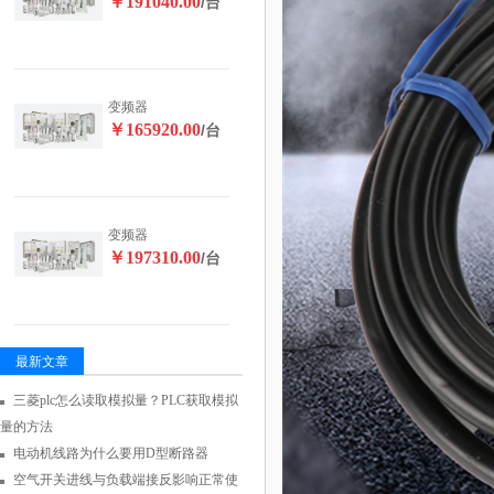
￥191040.00
/台
变频器
￥165920.00
/台
变频器
￥197310.00
/台
最新文章
三菱plc怎么读取模拟量？PLC获取模拟
量的方法
电动机线路为什么要用D型断路器
空气开关进线与负载端接反影响正常使