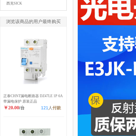
西克SICK
浏览该商品的用户最终购买
正泰CHNT漏电断路器 DZ47LE 1P 6A
带漏电保护 原装正品
￥20.00
/台
121
人
付款