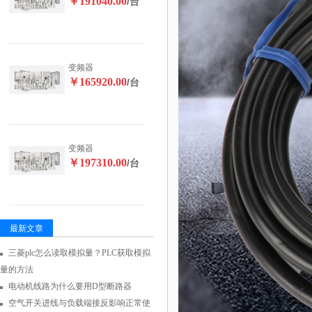
￥191040.00
/台
变频器
￥165920.00
/台
变频器
￥197310.00
/台
最新文章
三菱plc怎么读取模拟量？PLC获取模拟
量的方法
电动机线路为什么要用D型断路器
空气开关进线与负载端接反影响正常使