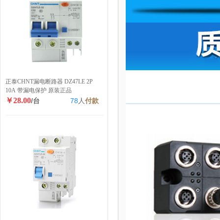
正泰CHNT漏电断路器 DZ47LE 2P
10A 带漏电保护 原装正品
￥28.00
/台
78
人
付款