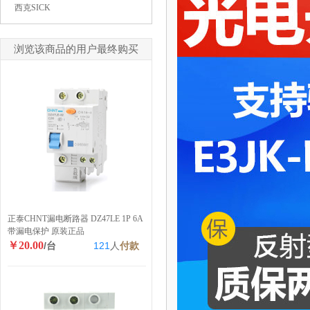
西克SICK
浏览该商品的用户最终购买
正泰CHNT漏电断路器 DZ47LE 1P 6A
带漏电保护 原装正品
￥20.00
/台
121
人
付款