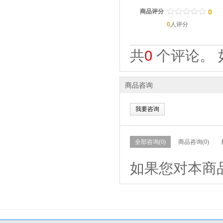
/
.
/
.
/
.
/
.
/
.
商品评分
0
0
人评分
共
0
个评论。 
商品咨询
我要咨询
全部咨询(0)
商品咨询(0)
如果您对本商